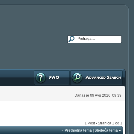
FAQ
Napredna pretraga
Danas je 09 Avg 2026, 09:39
1 Post • Stranica
1
od
1
«
Prethodna tema
|
Sledeća tema
»