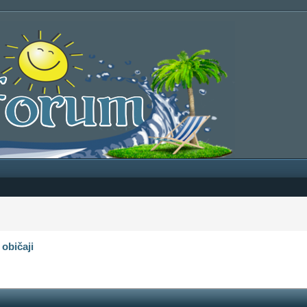
 običaji