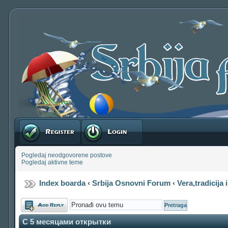
Registruj se
Prijavite se
Pogledaj neodgovorene postove
Pogledaj aktivne teme
Index boarda
‹
Srbija Osnovni Forum
‹
Vera,tradicija i
Odgovori
С 5 месяцами открытки