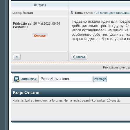
Autoru
upoqahenun
Tema posta:
С 5 месяцами открытки
Недавно искала идеи для поздр
Pridružio se:
26 Maj 2026, 09:26
действительно трогают душу. Ос
Postovi:
1
итоге остановилась на одной из
особенного события. Если вы то
открытка для любого случая и н
Vrh
Prikaži postove u p
Odgovori
Ko je OnLine
Korisnici koji su trenutno na forumu: Nema registrovanih korisnika i 10 gostiju