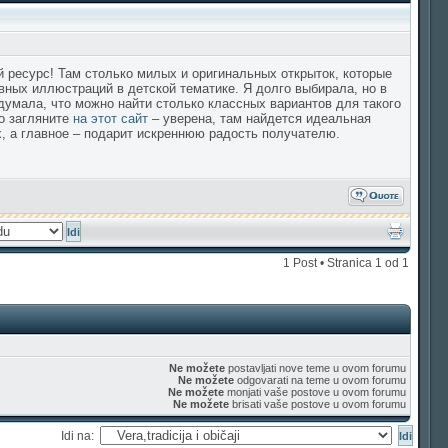
ресурс! Там столько милых и оригинальных открыток, которые
вных иллюстраций в детской тематике. Я долго выбирала, но в
 думала, что можно найти столько классных вариантов для такого
о загляните
на этот сайт
– уверена, там найдется идеальная
х, а главное – подарит искреннюю радость получателю.
1 Post • Stranica
1
od
1
Ne možete
postavljati nove teme u ovom forumu
Ne možete
odgovarati na teme u ovom forumu
Ne možete
monjati vaše postove u ovom forumu
Ne možete
brisati vaše postove u ovom forumu
Idi na: