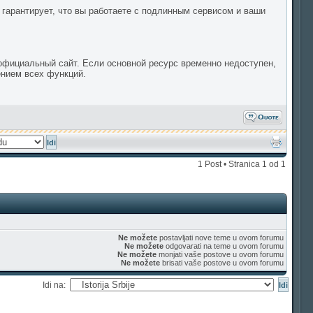
 гарантирует, что вы работаете с подлинным сервисом и ваши
 официальный сайт. Если основной ресурс временно недоступен,
ением всех функций.
1 Post • Stranica
1
od
1
Ne možete
postavljati nove teme u ovom forumu
Ne možete
odgovarati na teme u ovom forumu
Ne možete
monjati vaše postove u ovom forumu
Ne možete
brisati vaše postove u ovom forumu
Idi na: