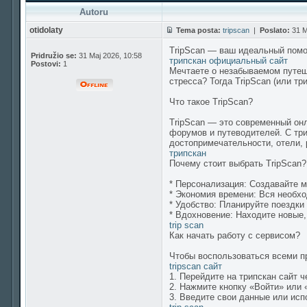
Autoru
otidolaty
Tema posta:
tripscan
|
Poslato:
31 M
TripScan — ваш идеальный помо
Pridružio se:
31 Maj 2026, 10:58
трипскан официальный сайт
Postovi:
1
Мечтаете о незабываемом путеше
стресса? Тогда TripScan (или т
Что такое TripScan?
TripScan — это современный онл
форумов и путеводителей. С тр
достопримечательности, отели,
трипскан
Почему стоит выбрать TripScan?
* Персонализация: Создавайте 
* Экономия времени: Вся необх
* Удобство: Планируйте поездки 
* Вдохновение: Находите новые,
trip scan
Как начать работу с сервисом?
Чтобы воспользоваться всеми п
tripscan сайт
1. Перейдите на трипскан сайт ч
2. Нажмите кнопку «Войти» или 
3. Введите свои данные или исп