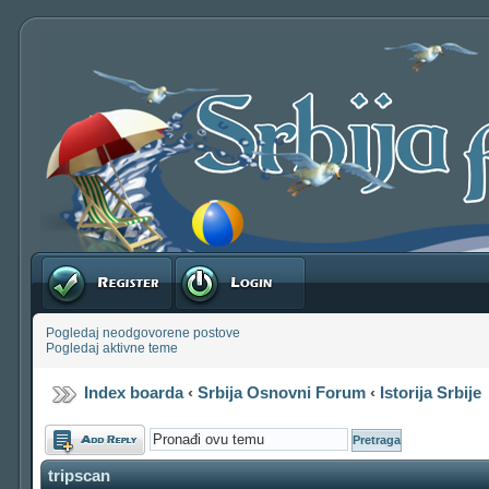
Registruj se
Prijavite se
Pogledaj neodgovorene postove
Pogledaj aktivne teme
Index boarda
‹
Srbija Osnovni Forum
‹
Istorija Srbije
Odgovori
tripscan