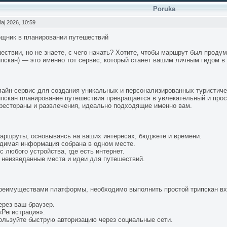
Poruka
aj 2026, 10:59
щник в планировании путешествий
ствии, но не знаете, с чего начать? Хотите, чтобы маршрут был проду
рипскан) — это именно тот сервис, который станет вашим личным гидом в
айн-сервис для создания уникальных и персонализированных туристиче
ипскан планирование путешествия превращается в увлекательный и прос
 рестораны и развлечения, идеально подходящие именно вам.
маршруты, основываясь на ваших интересах, бюджете и времени.
одимая информация собрана в одном месте.
с любого устройства, где есть интернет.
 неизведанные места и идеи для путешествий.
реимуществами платформы, необходимо выполнить простой трипскан вхо
ерез ваш браузер.
«Регистрация».
ользуйте быструю авторизацию через социальные сети.