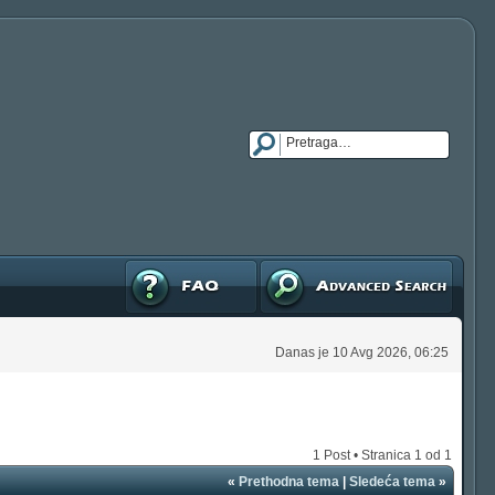
FAQ
Napredna pretraga
Danas je 10 Avg 2026, 06:25
1 Post • Stranica
1
od
1
«
Prethodna tema
|
Sledeća tema
»