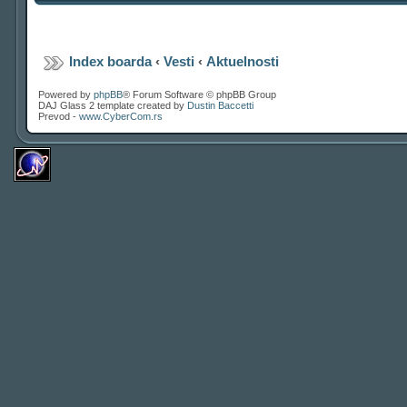
Index boarda
‹
Vesti
‹
Aktuelnosti
Powered by
phpBB
® Forum Software © phpBB Group
DAJ Glass 2 template created by
Dustin Baccetti
Prevod -
www.CyberCom.rs