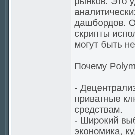
рынков. Это 
аналитически
дашбордов. О
скрипты испо
могут быть н
Почему Polym
- Децентрали
приватные кл
средствам.
- Широкий выб
экономика, ку