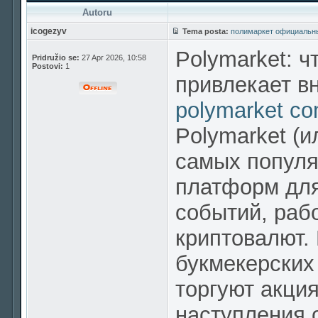
Autoru
icogezyv
Tema posta:
полимаркет официальн
Polymarket: ч
Pridružio se:
27 Apr 2026, 10:58
Postovi:
1
привлекает в
polymarket c
Polymarket (и
самых попул
платформ для
событий, раб
криптовалют. 
букмекерских 
торгуют акци
наступления 