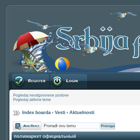
Registruj se
Prijavite se
Pogledaj neodgovorene postove
Pogledaj aktivne teme
Index boarda
‹
Vesti
‹
Aktuelnosti
Odgovori
полимаркет официальный