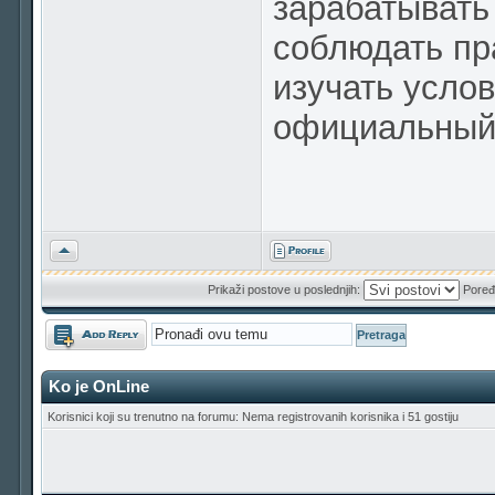
зарабатывать
соблюдать пр
изучать услов
официальный
Vrh
Prikaži postove u poslednjih:
Poređ
Odgovori
Ko je OnLine
Korisnici koji su trenutno na forumu: Nema registrovanih korisnika i 51 gostiju