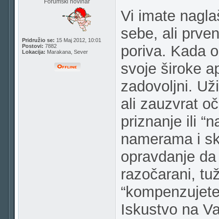
Forumski novinar
Vi imate nagla
sebe, ali prve
Pridružio se:
15 Maj 2012, 10:01
poriva. Kada os
Postovi:
7882
Lokacija:
Marakana, Sever
svoje široke a
zadovoljni. Uži
ali zauzvrat o
priznanje ili 
namerama i sko
opravdanje da 
razočarani, tuž
“kompenzujete 
Iskustvo na Va