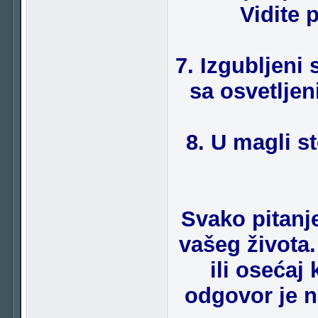
Vidite 
7. Izgubljeni
sa osvetlje
8. U magli s
Svako pitanj
vašeg života.
ili osećaj 
odgovor je n