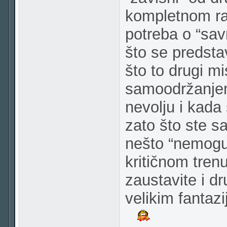
kompletnom raz
potreba o “sav
što se predsta
što to drugi mi
samoodržanjem
nevolju i kada 
zato što ste sam
nešto “nemogu
kritičnom trenu
zaustavite i d
velikim fantaz