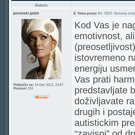
Autoru
panonski galeb
Tema posta:
Re: TEST: Skrivena strana
Kod Vas je nag
emotivnost, al
(preosetljivost
istovremeno naj
energiju usmer
Vas prati harm
Pridružio se:
24 Dec 2012, 23:57
predstavljate b
Postovi:
216
doživljavate r
drugih i posta
autistickim pr
“zavisni” od dr