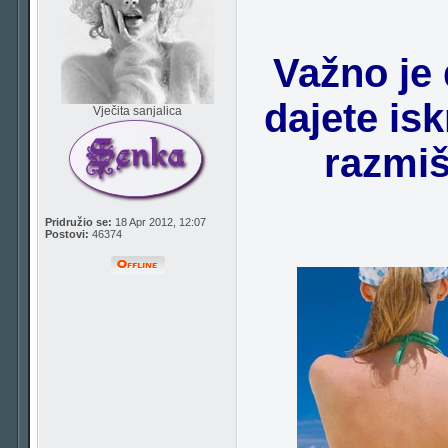
Važno je 
dajete is
Vječita sanjalica
razmiš
Pridružio se:
18 Apr 2012, 12:07
Postovi:
46374