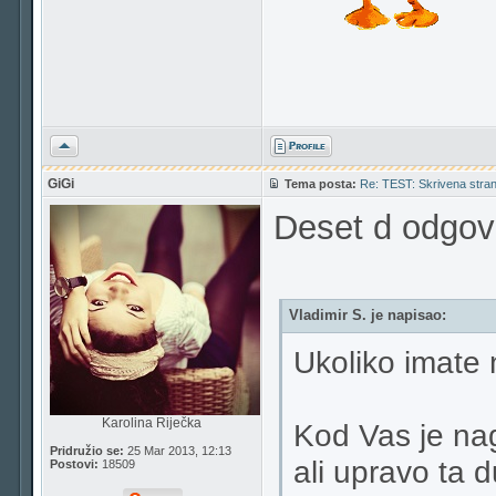
Vrh
GiGi
Tema posta:
Re: TEST: Skrivena strana
Deset d odgov
Vladimir S. je napisao:
Ukoliko imate 
Karolina Riječka
Kod Vas je nag
Pridružio se:
25 Mar 2013, 12:13
ali upravo ta 
Postovi:
18509