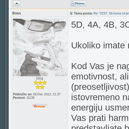
Vrh
Boss
Tema posta:
Re: TEST: Skrivena strana
5D, 4A, 4B, 3C
Ukoliko imate 
Kod Vas je nag
emotivnost, al
rang
(preosetljivost
istovremeno naj
Pridružio se:
06 Dec 2012, 21:37
Postovi:
11135
energiju usmer
Vas prati harm
predstavljate b