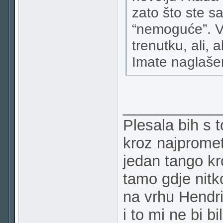
zato što ste sam
“nemoguće”. Vi
trenutku, ali, 
Imate naglašen
___________
Plesala bih s 
kroz najpromet
jedan tango k
tamo gdje nitk
na vrhu Hendr
i to mi ne bi bi