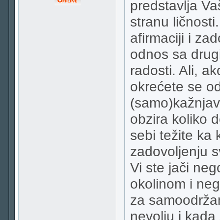
predstavlja Va
stranu ličnost
afirmaciji i z
odnos sa drugi
radosti. Ali, a
okrećete se od
(samo)kažnjava
obzira koliko d
sebi težite ka 
zadovoljenju s
Vi ste jači ne
okolinom i nego
za samoodržan
nevolju i kada 