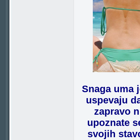
Snaga uma je
uspevaju da
zapravo ni
upoznate se
svojih stav