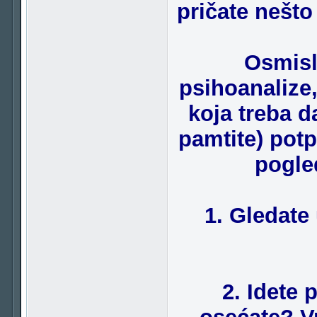
pričate nešto
Osmisl
psihoanalize,
koja treba da
pamtite) pot
pogle
1. Gledate
2. Idete 