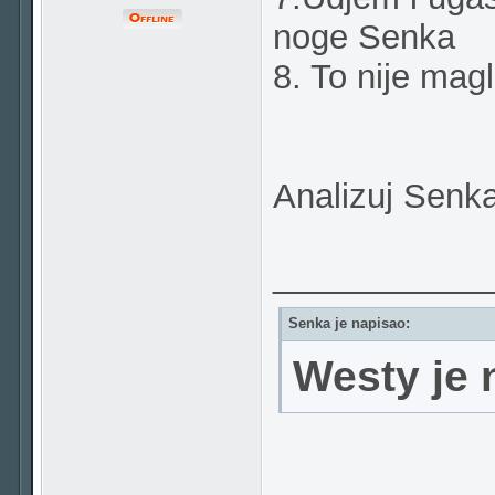
noge Senka
8. To nije magl
Analizuj Senka
___________
Senka je napisao:
Westy je n