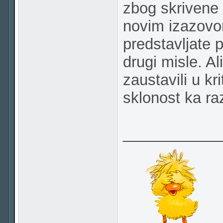
zbog skrivene 
novim izazovom
predstavljate 
drugi misle. A
zaustavili u k
sklonost ka ra
___________