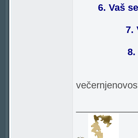
6. Vaš s
7.
8.
večernjenovos
___________