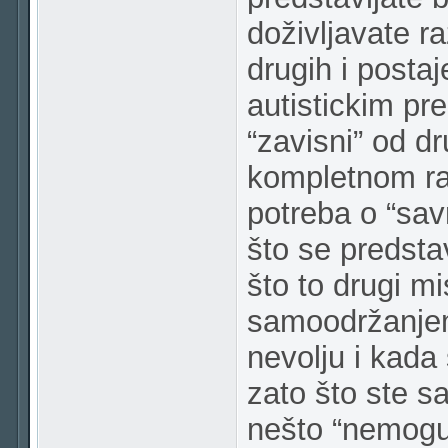
doživljavate r
drugih i posta
autistickim pr
“zavisni” od dr
kompletnom raz
potreba o “sav
što se predsta
što to drugi mi
samoodržanjem
nevolju i kada 
zato što ste sam
nešto “nemogu