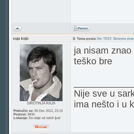
Vrh
vuja kojic
Tema posta:
Re: TEST: Skrivena strana
ja nisam znao 
teško bre
___________
Nije sve u sa
ima nešto i u 
SIROTINJA RAJA
Pridružio se:
06 Dec 2012, 23:15
Postovi:
9836
Lokacija:
što dalje od nekih ljudi