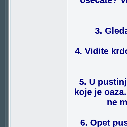
osećate? V
3. Gled
4. Vidite kr
5. U pustin
koje je oaza
ne mi
6. Opet pu