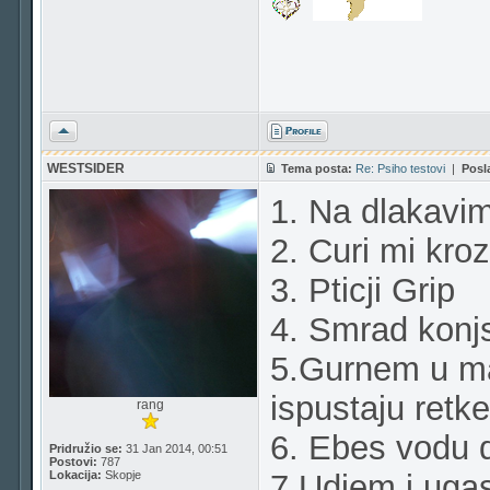
Vrh
WESTSIDER
Tema posta:
Re: Psiho testovi
|
Posl
1. Na dlakavim
2. Curi mi kro
3. Pticji Grip
4. Smrad konj
5.Gurnem u ma
ispustaju retke
rang
6. Ebes vodu d
Pridružio se:
31 Jan 2014, 00:51
Postovi:
787
Lokacija:
Skopje
7.Udjem i ugas