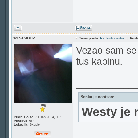
Vrh
WESTSIDER
Tema posta:
Re: Psiho testovi
|
Posl
Vezao sam se 
tus kabinu.
___________
Senka je napisao:
rang
Westy je n
Pridružio se:
31 Jan 2014, 00:51
Postovi:
787
Lokacija:
Skopje