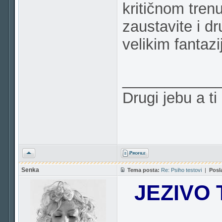
kritičnom trenu
zaustavite i d
velikim fantaz
___________
Drugi jebu a t
Vrh
Senka
Tema posta:
Re: Psiho testovi
|
Posl
JEZIVO 