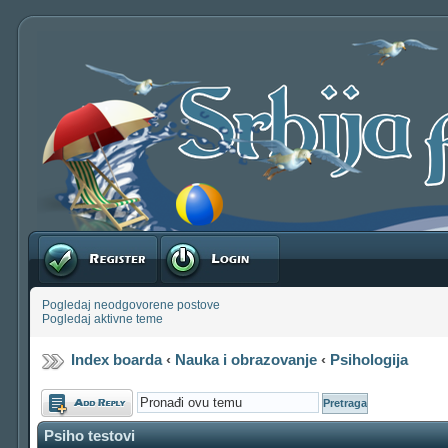
Registruj se
Prijavite se
Pogledaj neodgovorene postove
Pogledaj aktivne teme
Index boarda
‹
Nauka i obrazovanje
‹
Psihologija
Odgovori
Psiho testovi