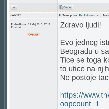
Vrh
dule123
Tema posta:
Re: Psiho testovi
|
Posl
Zdravo ljudi!
Pridružio se:
13 Maj 2018, 17:17
Postovi:
1
Evo jednog ist
Beogradu u sar
Tice se toga k
to utice na nj
Ne postoje tac
https://www.th
oopcount=1