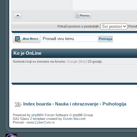
Vrh
Prikaži postove u poslednjih:
Poređ
Odgovori
Ko je OnLine
Korisnici koji su trenutno na forumu:
Google [Bot]
i 23 gostiju
Index boarda
‹
Nauka i obrazovanje
‹
Psihologija
Powered by
phpBB
® Forum Software © phpBB Group
DAJ Glass 2 template created by
Dustin Baccetti
Prevod -
www.CyberCom.rs