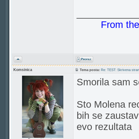
___________
From the
Vrh
Komsinica
Tema posta:
Re: TEST: Skrivena strana
Smorila sam s
Sto Molena rec
bih se zaustav
evo rezultata