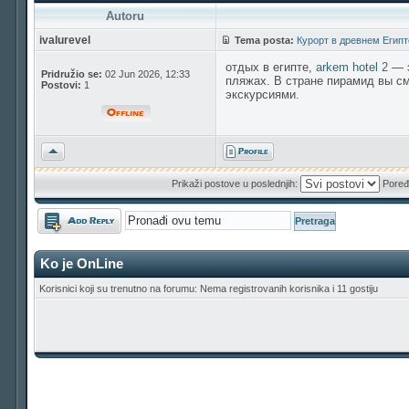
Autoru
ivalurevel
Tema posta:
Курорт в древнем Египт
отдых в египте,
arkem hotel 2
— э
Pridružio se:
02 Jun 2026, 12:33
пляжах. В стране пирамид вы с
Postovi:
1
экскурсиями.
Vrh
Prikaži postove u poslednjih:
Poređ
Odgovori
Ko je OnLine
Korisnici koji su trenutno na forumu: Nema registrovanih korisnika i 11 gostiju