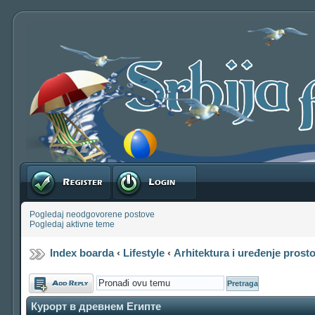
Registruj se
Prijavite se
Pogledaj neodgovorene postove
Pogledaj aktivne teme
Index boarda
‹
Lifestyle
‹
Arhitektura i uređenje prost
Odgovori
Курорт в древнем Египте