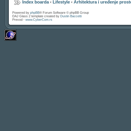
Index boarda
‹
Lifestyle
‹
Arhitektura i uređenje prost
Powered by
phpBB
® Forum Software © phpBB Group
DAJ Glass 2 template created by
Dustin Baccetti
Prevod -
www.CyberCom.rs