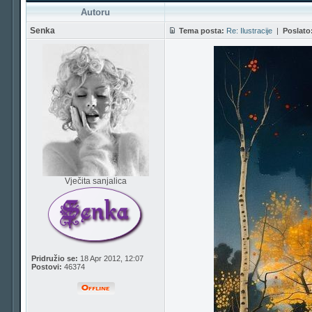
Autoru
Senka
Tema posta:
Re: Ilustracije
|
Poslato
Vječita sanjalica
Pridružio se:
18 Apr 2012, 12:07
Postovi:
46374