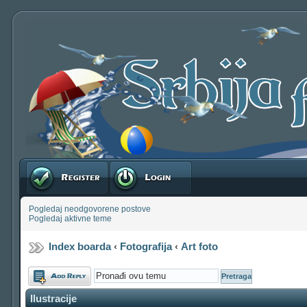
Registruj se
Prijavite se
Pogledaj neodgovorene postove
Pogledaj aktivne teme
Index boarda
‹
Fotografija
‹
Art foto
Odgovori
Ilustracije