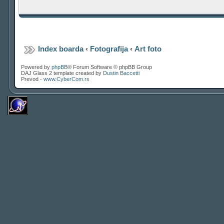
Index boarda
‹
Fotografija
‹
Art foto
Powered by
phpBB
® Forum Software © phpBB Group
DAJ Glass 2 template created by
Dustin Baccetti
Prevod -
www.CyberCom.rs