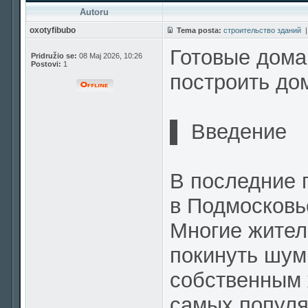
Autoru
oxotyfibubo
Tema posta:
строительство зданий
Готовые дома
Pridružio se:
08 Maj 2026, 10:26
Postovi:
1
построить до
▌ Введение
В последние 
в Подмосковь
Многие жител
покинуть шум
собственным 
самых популя