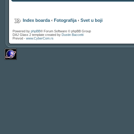
Index boarda
‹
Fotografija
‹
Svet u boji
Powered by
phpBB
® Forum Software © phpBB Group
DAJ Glass 2 template created by
Dustin Baccetti
Prevod -
www.CyberCom.rs