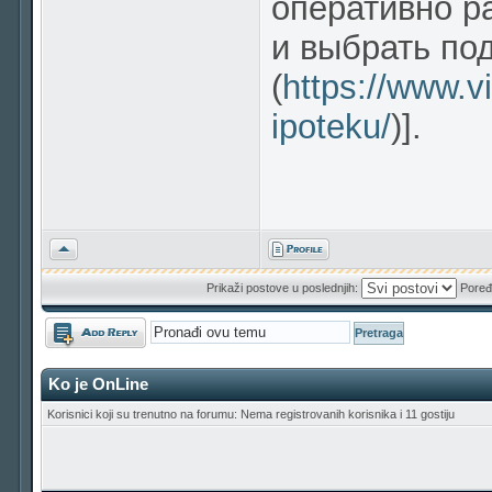
оперативно р
и выбрать по
(
https://www.vi
ipoteku/
)].
Vrh
Prikaži postove u poslednjih:
Poređ
Odgovori
Ko je OnLine
Korisnici koji su trenutno na forumu: Nema registrovanih korisnika i 11 gostiju