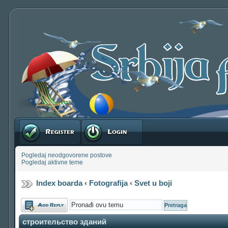
Registruj se
Prijavite se
Pogledaj neodgovorene postove
Pogledaj aktivne teme
Index boarda
‹
Fotografija
‹
Svet u boji
Odgovori
строительство зданий