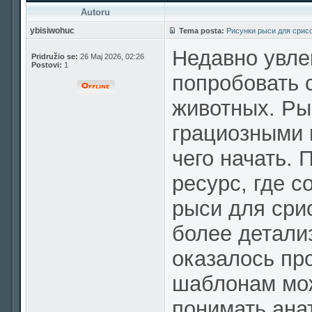
Autoru
ybisiwohuc
Tema posta:
Рисунки рыси для срис
Недавно увле
Pridružio se:
26 Maj 2026, 02:26
Postovi:
1
попробовать 
животных. Ры
грациозными 
чего начать.
ресурс, где 
рыси для срис
более детали
оказалось пр
шаблонам мож
понимать ана