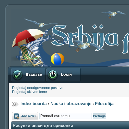
Registruj se
Prijavite se
Pogledaj neodgovorene postove
Pogledaj aktivne teme
Index boarda
‹
Nauka i obrazovanje
‹
Filozofija
Odgovori
Рисунки рыси для срисовки