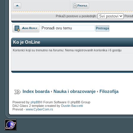
Vrh
Prikaži postove u poslednjih:
Poređ
Odgovori
Ko je OnLine
Korisnici koji su trenutno na forumu: Nema registrovanih korisnika i 6 gostiju
Index boarda
‹
Nauka i obrazovanje
‹
Filozofija
Powered by
phpBB
® Forum Software © phpBB Group
DAJ Glass 2 template created by
Dustin Baccetti
Prevod -
www.CyberCom.rs