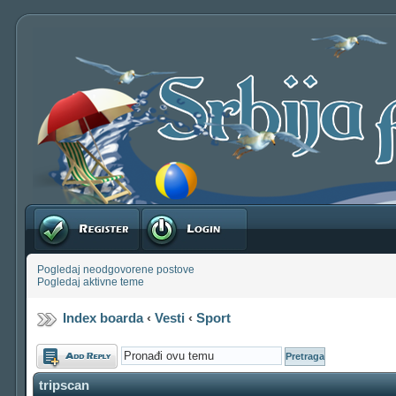
Registruj se
Prijavite se
Pogledaj neodgovorene postove
Pogledaj aktivne teme
Index boarda
‹
Vesti
‹
Sport
Odgovori
tripscan