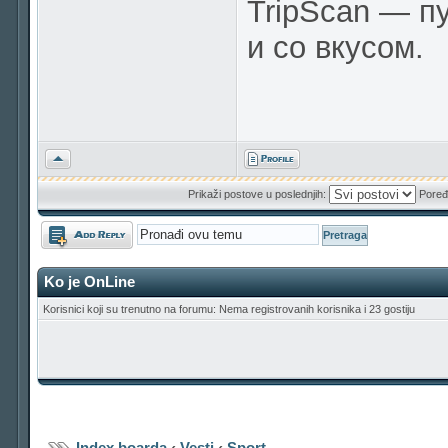
TripScan — п
и со вкусом.
Vrh
Prikaži postove u poslednjih:
Poređ
Odgovori
Ko je OnLine
Korisnici koji su trenutno na forumu: Nema registrovanih korisnika i 23 gostiju
Index boarda
‹
Vesti
‹
Sport