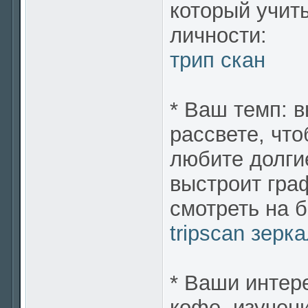
который учит
личности:
трип скан
* Ваш темп: 
рассвете, что
любите долги
выстроит гра
смотреть на 
tripscan зерк
* Ваши интере
кофе, изучен