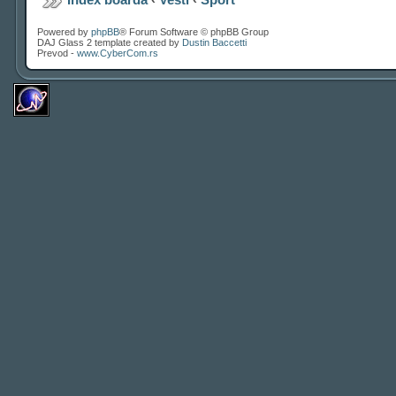
Powered by
phpBB
® Forum Software © phpBB Group
DAJ Glass 2 template created by
Dustin Baccetti
Prevod -
www.CyberCom.rs