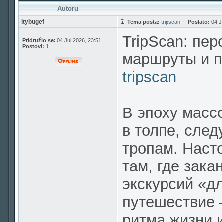
Autoru
itybugef
Tema posta:
tripscan
|
Poslato:
04 J
TripScan: пе
Pridružio se:
04 Jul 2026, 23:51
Postovi:
1
маршруты и п
tripscan
В эпоху массо
в толпе, сле
тропам. Наст
там, где зак
экскурсий «д
путешествие 
ритма жизни 