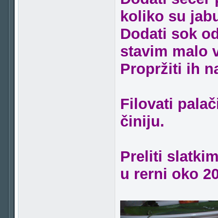
koliko su jab
Dodati sok od
stavim malo v
Propržiti ih 
Filovati pala
činiju.
Preliti slatk
u rerni oko 2