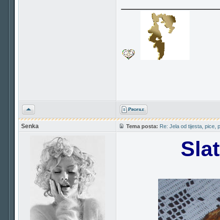
___________
Vrh
Senka
Tema posta:
Re: Jela od tijesta, pice, 
Sla