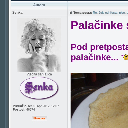
Autoru
Senka
Tema posta:
Re: Jela od tijesta, pice, 
Palačinke
Pod pretpost
palačinke...
Vječita sanjalica
Pridružio se:
18 Apr 2012, 12:07
Postovi:
46374