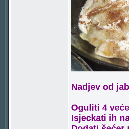
Nadjev od ja
Oguliti 4 već
Isjeckati ih 
Dodati šećer p