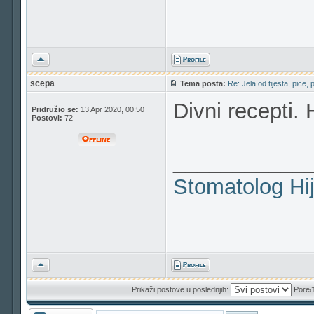
Vrh
scepa
Tema posta:
Re: Jela od tijesta, pice, 
Divni recepti. 
Pridružio se:
13 Apr 2020, 00:50
Postovi:
72
___________
Stomatolog
Hi
Vrh
Prikaži postove u poslednjih:
Poređ
Odgovori