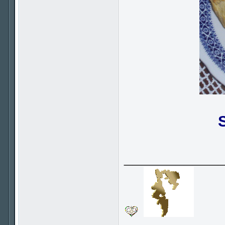
___________