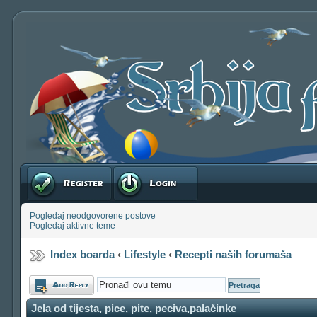
Registruj se
Prijavite se
Pogledaj neodgovorene postove
Pogledaj aktivne teme
Index boarda
‹
Lifestyle
‹
Recepti naših forumaša
Odgovori
Jela od tijesta, pice, pite, peciva,palačinke