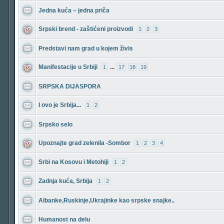
Jedna kuća – jedna priča
Srpski brend - zaštićeni proizvodi
1
2
3
Predstavi nam grad u kojem živis
Manifestacije u Srbiji
...
1
17
18
19
SRPSKA DIJASPORA
I ovo je Srbija...
1
2
Srpsko selo
Upoznajte grad zelenila -Sombor
1
2
3
4
Srbi na Kosovu i Metohiji
1
2
Zadnja kuća, Srbija
1
2
Albanke,Ruskinje,Ukrajinke kao srpske snajke..
Humanost na delu