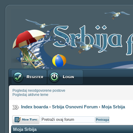
Registruj se
Prijavite se
Pogledaj neodgovorene postove
Pogledaj aktivne teme
Index boarda
‹
Srbija Osnovni Forum
‹
Moja Srbija
Počni novu temu
Moja Srbija