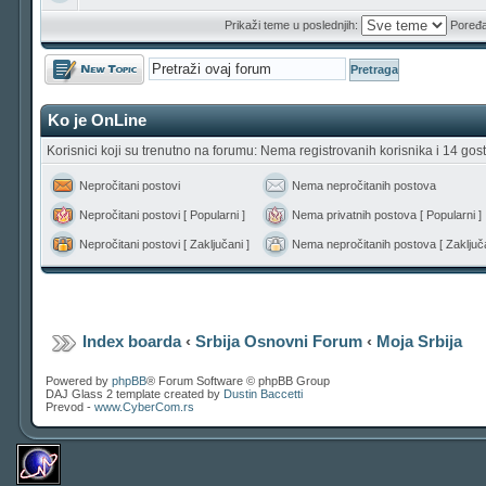
Prikaži teme u poslednjih:
Poređa
Počni novu temu
Ko je OnLine
Korisnici koji su trenutno na forumu: Nema registrovanih korisnika i 14 gost
Nepročitani postovi
Nema nepročitanih postova
Nepročitani postovi [ Popularni ]
Nema privatnih postova [ Popularni ]
Nepročitani postovi [ Zaključani ]
Nema nepročitanih postova [ Zaključa
Index boarda
‹
Srbija Osnovni Forum
‹
Moja Srbija
Powered by
phpBB
® Forum Software © phpBB Group
DAJ Glass 2 template created by
Dustin Baccetti
Prevod -
www.CyberCom.rs