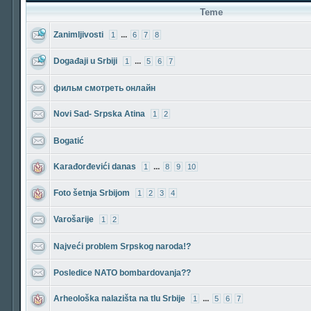
Teme
Zanimljivosti
...
1
6
7
8
Događaji u Srbiji
...
1
5
6
7
фильм смотреть онлайн
Novi Sad- Srpska Atina
1
2
Bogatić
Karađorđevići danas
...
1
8
9
10
Foto šetnja Srbijom
1
2
3
4
Varošarije
1
2
Najveći problem Srpskog naroda!?
Posledice NATO bombardovanja??
Arheološka nalazišta na tlu Srbije
...
1
5
6
7