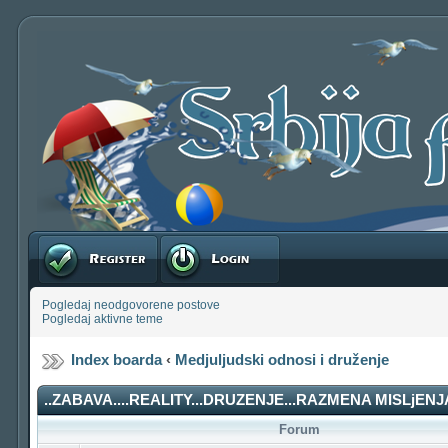
Registruj se
Prijavite se
Pogledaj neodgovorene postove
Pogledaj aktivne teme
Index boarda
‹
Medjuljudski odnosi i druženje
..ZABAVA....REALITY...DRUZENJE...RAZMENA MISLjENJA
Forum