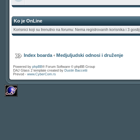
Ko je OnLine
Korisnici koji su trenutno na forumu: Nema registrovanih korisnika i 3 gosti
Index boarda
‹
Medjuljudski odnosi i druženje
Powered by
phpBB
® Forum Software © phpBB Group
DAJ Glass 2 template created by
Dustin Baccetti
Prevod -
www.CyberCom.rs