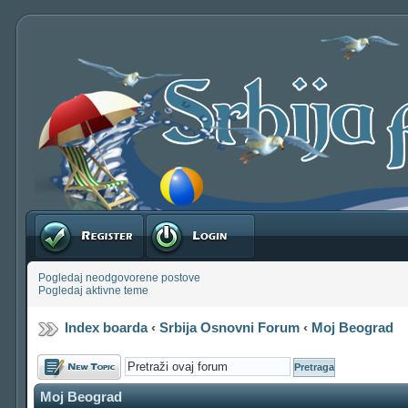
Registruj se
Prijavite se
Pogledaj neodgovorene postove
Pogledaj aktivne teme
Index boarda
‹
Srbija Osnovni Forum
‹
Moj Beograd
Počni novu temu
Moj Beograd