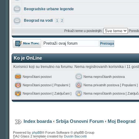
Beogradske urbane legende
Beograd na vodi
1
2
Prikaži teme u poslednjih:
Poređa
Počni novu temu
Ko je OnLine
Korisnici koji su trenutno na forumu: Nema registrovanih korisnika i 11 gost
Nepročitani postovi
Nema nepročitanih postova
Nepročitani postovi [ Popularni ]
Nema privatnih postova [ Popularni ]
Nepročitani postovi [ Zaključani ]
Nema nepročitanih postova [ Zaključa
Index boarda
‹
Srbija Osnovni Forum
‹
Moj Beograd
Powered by
phpBB
® Forum Software © phpBB Group
DAJ Glass 2 template created by
Dustin Baccetti