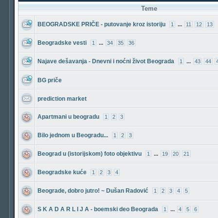
Teme
BEOGRADSKE PRIČE - putovanje kroz istoriju
...
1
11
12
13
Beogradske vesti
...
1
34
35
36
Najave dešavanja - Dnevni i noćni život Beograda
...
1
43
44
BG priče
prediction market
Apartmani u beogradu
1
2
3
Bilo jednom u Beogradu...
1
2
3
Beograd u (istorijskom) foto objektivu
...
1
19
20
21
Beogradske kuće
1
2
3
4
Beograde, dobro jutro! ~ Dušan Radović
1
2
3
4
5
S K A D A R L I J A - boemski deo Beograda
...
1
4
5
6