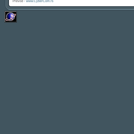
Prevod -
www.CyberCom.rs