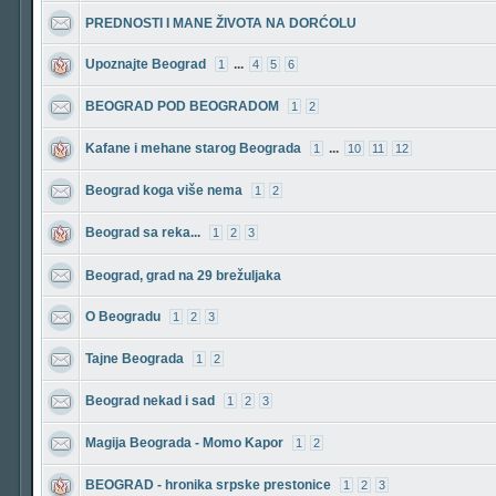
PREDNOSTI I MANE ŽIVOTA NA DORĆOLU
Upoznajte Beograd
...
1
4
5
6
BEOGRAD POD BEOGRADOM
1
2
Kafane i mehane starog Beograda
...
1
10
11
12
Beograd koga više nema
1
2
Beograd sa reka...
1
2
3
Beograd, grad na 29 brežuljaka
O Beogradu
1
2
3
Tajne Beograda
1
2
Beograd nekad i sad
1
2
3
Magija Beograda - Momo Kapor
1
2
BEOGRAD - hronika srpske prestonice
1
2
3