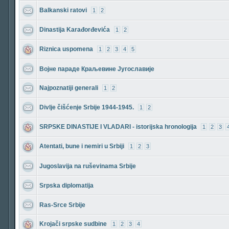
Balkanski ratovi
1
2
Dinastija Karađorđevića
1
2
Riznica uspomena
1
2
3
4
5
Војне параде Краљевине Југославије
Najpoznatiji generali
1
2
Divlje čišćenje Srbije 1944-1945.
1
2
SRPSKE DINASTIJE I VLADARI - istorijska hronologija
1
2
3
Atentati, bune i nemiri u Srbiji
1
2
3
Jugoslavija na ruševinama Srbije
Srpska diplomatija
Ras-Srce Srbije
Krojači srpske sudbine
1
2
3
4