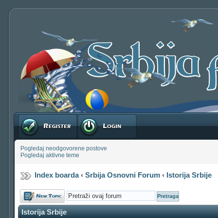
Registruj se
Prijavite se
Pogledaj neodgovorene postove
Pogledaj aktivne teme
Index boarda
‹
Srbija Osnovni Forum
‹
Istorija Srbije
Počni novu temu
Istorija Srbije