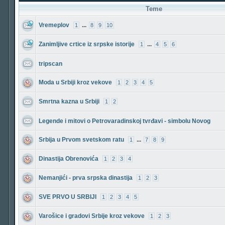
Teme
Vremeplov
...
1
8
9
10
Zanimljive crtice iz srpske istorije
...
1
4
5
6
tripscan
Moda u Srbiji kroz vekove
1
2
3
4
5
Smrtna kazna u Srbiji
1
2
Legende i mitovi o Petrovaradinskoj tvrđavi - simbolu Novog
Srbija u Prvom svetskom ratu
...
1
7
8
9
Dinastija Obrenovića
1
2
3
4
Nemanjići - prva srpska dinastija
1
2
3
SVE PRVO U SRBIJI
1
2
3
4
5
Varošice i gradovi Srbije kroz vekove
1
2
3