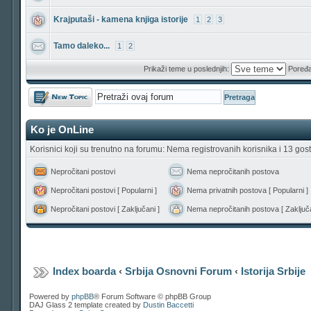
Krajputaši - kamena knjiga istorije
1
2
3
Tamo daleko...
1
2
Prikaži teme u poslednjih:
Poređa
Počni novu temu
Ko je OnLine
Korisnici koji su trenutno na forumu: Nema registrovanih korisnika i 13 gost
Nepročitani postovi
Nema nepročitanih postova
Nepročitani postovi [ Popularni ]
Nema privatnih postova [ Popularni ]
Nepročitani postovi [ Zaključani ]
Nema nepročitanih postova [ Zaključa
Index boarda
‹
Srbija Osnovni Forum
‹
Istorija Srbije
Powered by
phpBB
® Forum Software © phpBB Group
DAJ Glass 2 template created by
Dustin Baccetti