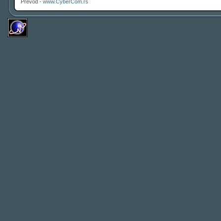
Prevod -
www.CyberCom.rs