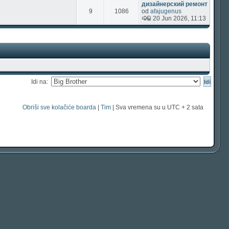
дизайнерский ремонт
9
1086
od
afajugenus
20 Jun 2026, 11:13
Idi na:
Obriši sve kolačiće boarda
|
Tim
| Sva vremena su u UTC + 2 sata