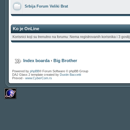
Srbija Forum Veliki Brat
Ko je OnLine
Korisnici koji su trenutno na forumu: Nema registrovanih korisnika i 3 gosti
Index boarda
‹
Big Brother
Powered by
phpBB
® Forum Software © phpBB Group
DAJ Glass 2 template created by
Dustin Baccetti
Prevod -
www.CyberCom.rs