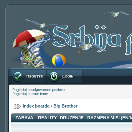
Registruj se
Prijavite se
Pogledaj neodgovorene postove
Pogledaj aktivne teme
Index boarda
‹
Big Brother
..ZABAVA....REALITY...DRUZENJE...RAZMENA MISLjENJA