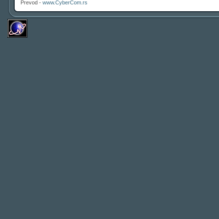
Prevod -
www.CyberCom.rs