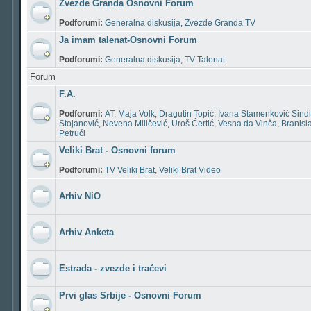
Zvezde Granda Osnovni Forum
Podforumi:
Generalna diskusija
,
Zvezde Granda TV
Ja imam talenat-Osnovni Forum
Podforumi:
Generalna diskusija
,
TV Talenat
Forum
F.A.
Podforumi:
AT
,
Maja Volk
,
Dragutin Topić
,
Ivana Stamenković Sindi
Stojanović
,
Nevena Miličević
,
Uroš Ćertić
,
Vesna da Vinča
,
Branisl
Petrući
Veliki Brat - Osnovni forum
Podforumi:
TV Veliki Brat
,
Veliki Brat Video
Arhiv NiO
Arhiv Anketa
Estrada - zvezde i tračevi
Prvi glas Srbije - Osnovni Forum