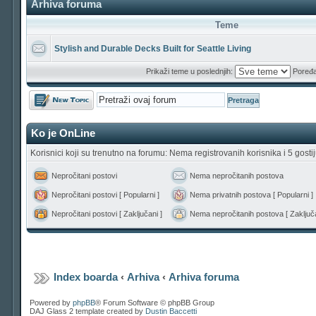
Arhiva foruma
Teme
Stylish and Durable Decks Built for Seattle Living
Prikaži teme u poslednjih:
Poređa
Počni novu temu
Ko je OnLine
Korisnici koji su trenutno na forumu: Nema registrovanih korisnika i 5 gosti
Nepročitani postovi
Nema nepročitanih postova
Nepročitani postovi [ Popularni ]
Nema privatnih postova [ Popularni ]
Nepročitani postovi [ Zaključani ]
Nema nepročitanih postova [ Zaključa
Index boarda
‹
Arhiva
‹
Arhiva foruma
Powered by
phpBB
® Forum Software © phpBB Group
DAJ Glass 2 template created by
Dustin Baccetti