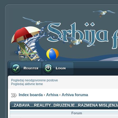
Registruj se
Prijavite se
Pogledaj neodgovorene postove
Pogledaj aktivne teme
Index boarda
‹
Arhiva
‹
Arhiva foruma
..ZABAVA....REALITY...DRUZENJE...RAZMENA MISLjENJA
Forum