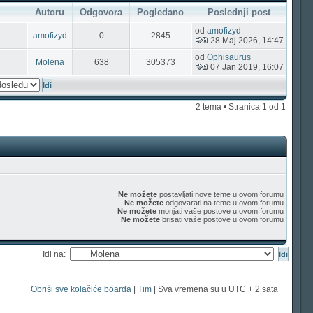
Autoru
Odgovora
Pogledano
Poslednji post
od
amofizyd
amofizyd
0
2845
28 Maj 2026, 14:47
od
Ophisaurus
Molena
638
305373
07 Jan 2019, 16:07
2 tema • Stranica
1
od
1
Ne možete
postavljati nove teme u ovom forumu
Ne možete
odgovarati na teme u ovom forumu
Ne možete
monjati vaše postove u ovom forumu
Ne možete
brisati vaše postove u ovom forumu
Idi na:
Obriši sve kolačiće boarda
|
Tim
| Sva vremena su u UTC + 2 sata