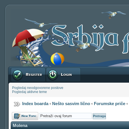
Registruj se
Prijavite se
Pogledaj neodgovorene postove
Pogledaj aktivne teme
Index boarda
‹
Nešto sasvim lično
‹
Forumske priče
Počni novu temu
Molena