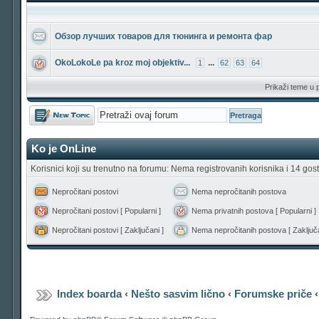
Обзор лучших товаров для тюнинга и ремонта фар
OkoLokoLe pa kroz moj objektiv...
...
1
62
63
64
Prikaži teme u 
Počni novu temu
Ko je OnLine
Korisnici koji su trenutno na forumu: Nema registrovanih korisnika i 14 gost
Nepročitani postovi
Nema nepročitanih postova
Nepročitani postovi [ Popularni ]
Nema privatnih postova [ Popularni ]
Nepročitani postovi [ Zaključani ]
Nema nepročitanih postova [ Zaključa
Index boarda
‹
Nešto sasvim lično
‹
Forumske priče