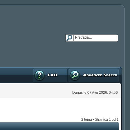
FAQ
Napredna pretraga
Danas je 07 Avg 2026, 04:56
2 tema • Stranica
1
od
1