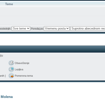
Teme
poslednjih:
Poređaj po
iju
Obaveštenje
Lepljiva
nih ]
Pomerena tema
‹
Molena