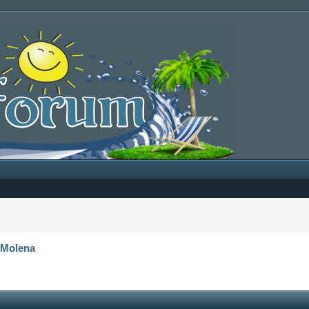
‹
Molena