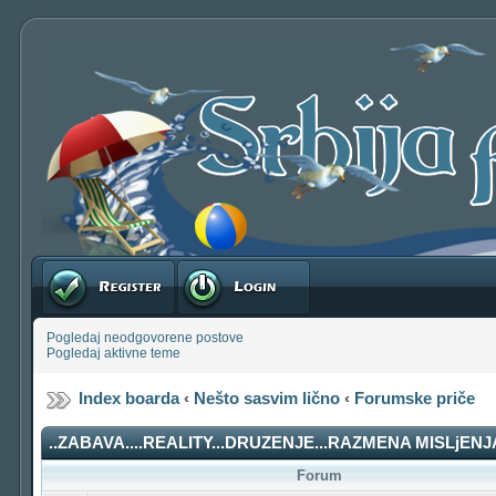
Registruj se
Prijavite se
Pogledaj neodgovorene postove
Pogledaj aktivne teme
Index boarda
‹
Nešto sasvim lično
‹
Forumske priče
..ZABAVA....REALITY...DRUZENJE...RAZMENA MISLjENJA
Forum