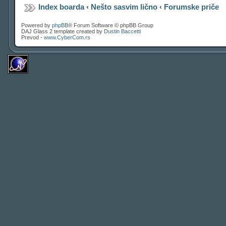
Index boarda
‹
Nešto sasvim lično
‹
Forumske priče
Powered by
phpBB
® Forum Software © phpBB Group
DAJ Glass 2 template created by
Dustin Baccetti
Prevod -
www.CyberCom.rs