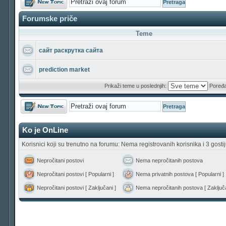
Forumske priče
Teme
сайт раскрутка сайта
prediction market
Prikaži teme u poslednjih:
Poređa
Počni novu temu
Ko je OnLine
Korisnici koji su trenutno na forumu: Nema registrovanih korisnika i 3 gosti
Nepročitani postovi
Nema nepročitanih postova
Nepročitani postovi [ Popularni ]
Nema privatnih postova [ Popularni ]
Nepročitani postovi [ Zaključani ]
Nema nepročitanih postova [ Zaključa