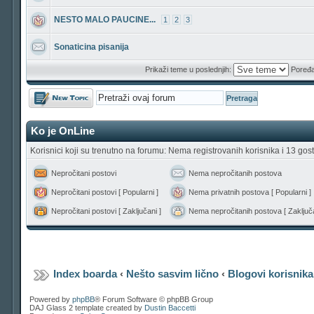
NESTO MALO PAUCINE...
1
2
3
Sonaticina pisanija
Prikaži teme u poslednjih:
Poređa
Počni novu temu
Ko je OnLine
Korisnici koji su trenutno na forumu: Nema registrovanih korisnika i 13 gost
Nepročitani postovi
Nema nepročitanih postova
Nepročitani postovi [ Popularni ]
Nema privatnih postova [ Popularni ]
Nepročitani postovi [ Zaključani ]
Nema nepročitanih postova [ Zaključa
Index boarda
‹
Nešto sasvim lično
‹
Blogovi korisnika
Powered by
phpBB
® Forum Software © phpBB Group
DAJ Glass 2 template created by
Dustin Baccetti