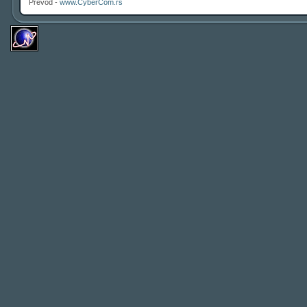
Prevod -
www.CyberCom.rs