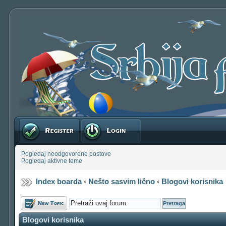
Registruj se
Prijavite se
Pogledaj neodgovorene postove
Pogledaj aktivne teme
Index boarda
‹
Nešto sasvim lično
‹
Blogovi korisnika
Počni novu temu
Blogovi korisnika