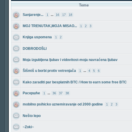
Teme
Sanjarenje...
...
1
16
17
18
MOJ TRENUTAK,MOJA MISAO...
1
2
3
Knjiga uspomena
1
2
DOBRODOŠLI
Moja izgubljena ljubav i vidovitost-moja navraćena ljubav
Šišmiš u borbi protiv vetrenjača
...
1
4
5
6
Kako zaraditi par besplatnih BTC / How to earn some free BTC
Раскршће
...
1
36
37
38
mobilno psihicko uznemiravanje od 2000 godine
1
2
3
Nešto lepo
~Zoki~