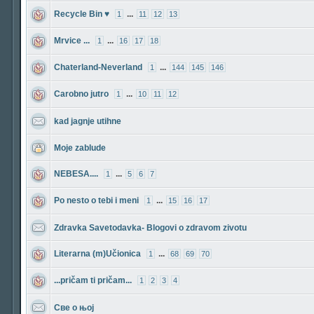
Recycle Bin ♥
...
1
11
12
13
Mrvice ...
...
1
16
17
18
Chaterland-Neverland
...
1
144
145
146
Carobno jutro
...
1
10
11
12
kad jagnje utihne
Moje zablude
NEBESA....
...
1
5
6
7
Po nesto o tebi i meni
...
1
15
16
17
Zdravka Savetodavka- Blogovi o zdravom zivotu
Literarna (m)Učionica
...
1
68
69
70
...pričam ti pričam...
1
2
3
4
Све о њој