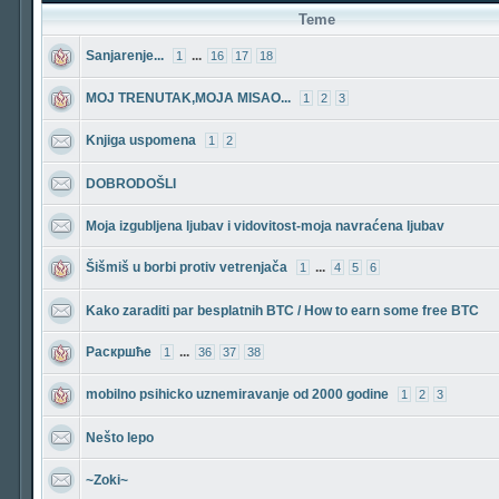
Teme
Sanjarenje...
...
1
16
17
18
MOJ TRENUTAK,MOJA MISAO...
1
2
3
Knjiga uspomena
1
2
DOBRODOŠLI
Moja izgubljena ljubav i vidovitost-moja navraćena ljubav
Šišmiš u borbi protiv vetrenjača
...
1
4
5
6
Kako zaraditi par besplatnih BTC / How to earn some free BTC
Раскршће
...
1
36
37
38
mobilno psihicko uznemiravanje od 2000 godine
1
2
3
Nešto lepo
~Zoki~