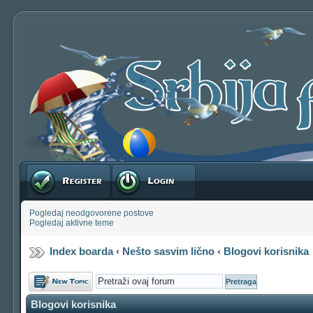
Registruj se
Prijavite se
Pogledaj neodgovorene postove
Pogledaj aktivne teme
Index boarda
‹
Nešto sasvim lično
‹
Blogovi korisnika
Počni novu temu
Blogovi korisnika