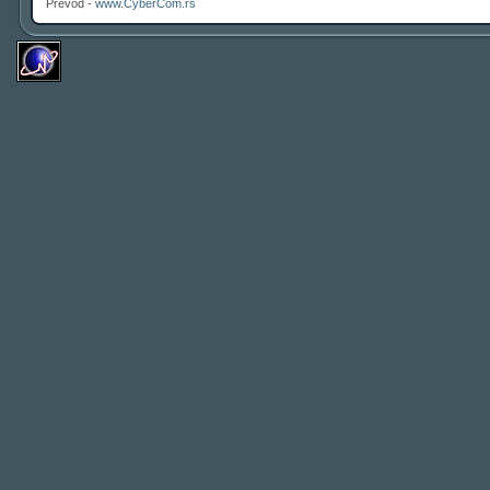
Prevod -
www.CyberCom.rs