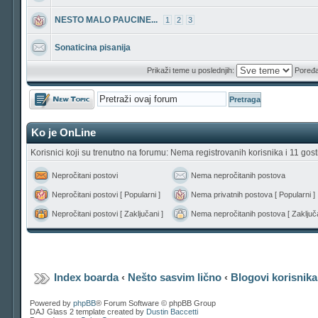
NESTO MALO PAUCINE...
1
2
3
Sonaticina pisanija
Prikaži teme u poslednjih:
Poređa
Počni novu temu
Ko je OnLine
Korisnici koji su trenutno na forumu: Nema registrovanih korisnika i 11 gost
Nepročitani postovi
Nema nepročitanih postova
Nepročitani postovi [ Popularni ]
Nema privatnih postova [ Popularni ]
Nepročitani postovi [ Zaključani ]
Nema nepročitanih postova [ Zaključa
Index boarda
‹
Nešto sasvim lično
‹
Blogovi korisnika
Powered by
phpBB
® Forum Software © phpBB Group
DAJ Glass 2 template created by
Dustin Baccetti