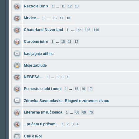
Recycle Bin ♥
...
1
11
12
13
Mrvice ...
...
1
16
17
18
Chaterland-Neverland
...
1
144
145
146
Carobno jutro
...
1
10
11
12
kad jagnje utihne
Moje zablude
NEBESA....
...
1
5
6
7
Po nesto o tebi i meni
...
1
15
16
17
Zdravka Savetodavka- Blogovi o zdravom zivotu
Literarna (m)Učionica
...
1
68
69
70
...pričam ti pričam...
1
2
3
4
Све о њој