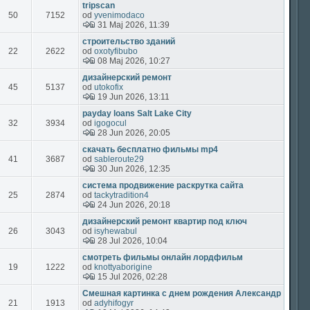
tripscan
50
7152
od
yvenimodaco
31 Maj 2026, 11:39
строительство зданий
22
2622
od
oxotyfibubo
08 Maj 2026, 10:27
дизайнерский ремонт
45
5137
od
utokofix
19 Jun 2026, 13:11
payday loans Salt Lake City
32
3934
od
igogocul
28 Jun 2026, 20:05
скачать бесплатно фильмы mp4
41
3687
od
sableroute29
30 Jun 2026, 12:35
система продвижение раскрутка сайта
25
2874
od
tackytradition4
24 Jun 2026, 20:18
дизайнерский ремонт квартир под ключ
26
3043
od
isyhewabul
28 Jul 2026, 10:04
смотреть фильмы онлайн лордфильм
19
1222
od
knottyaborigine
15 Jul 2026, 02:28
Смешная картинка с днем рождения Александр
21
1913
od
adyhifogyr