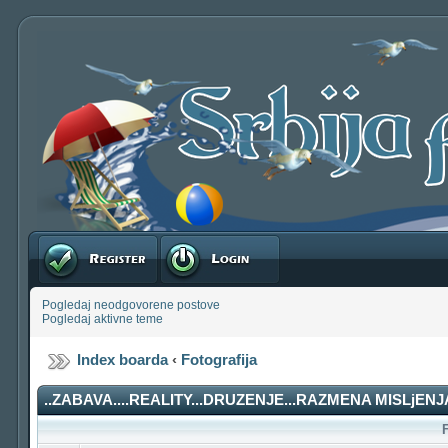
Registruj se
Prijavite se
Pogledaj neodgovorene postove
Pogledaj aktivne teme
Index boarda
‹
Fotografija
..ZABAVA....REALITY...DRUZENJE...RAZMENA MISLjENJA