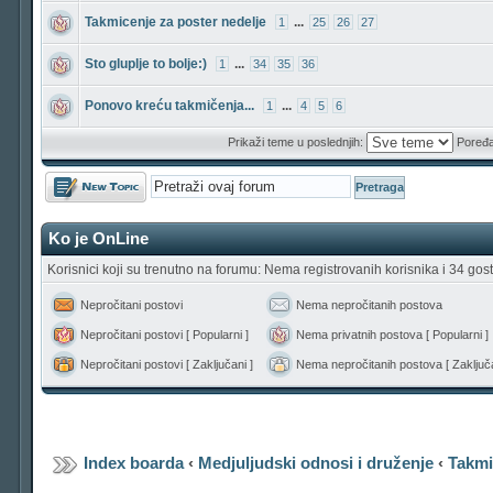
Takmicenje za poster nedelje
...
1
25
26
27
Sto gluplje to bolje:)
...
1
34
35
36
Ponovo kreću takmičenja...
...
1
4
5
6
Prikaži teme u poslednjih:
Poređa
Počni novu temu
Ko je OnLine
Korisnici koji su trenutno na forumu: Nema registrovanih korisnika i 34 gost
Nepročitani postovi
Nema nepročitanih postova
Nepročitani postovi [ Popularni ]
Nema privatnih postova [ Popularni ]
Nepročitani postovi [ Zaključani ]
Nema nepročitanih postova [ Zaključa
Index boarda
‹
Medjuljudski odnosi i druženje
‹
Takmi