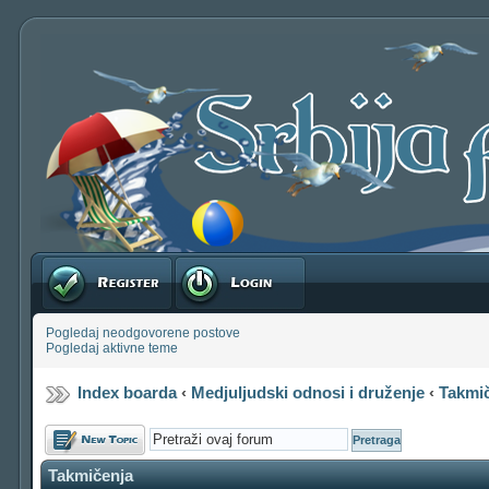
Registruj se
Prijavite se
Pogledaj neodgovorene postove
Pogledaj aktivne teme
Index boarda
‹
Medjuljudski odnosi i druženje
‹
Takmi
Počni novu temu
Takmičenja