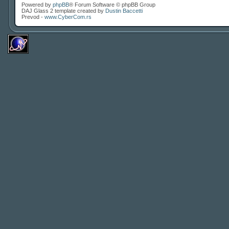
Powered by
phpBB
® Forum Software © phpBB Group
DAJ Glass 2 template created by
Dustin Baccetti
Prevod -
www.CyberCom.rs