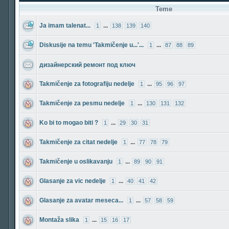
Teme
Ja imam talenat...
...
1
138
139
140
Diskusije na temu 'Takmičenje u...'...
...
1
87
88
89
дизайнерский ремонт под ключ
Takmičenje za fotografiju nedelje
...
1
95
96
97
Takmičenje za pesmu nedelje
...
1
130
131
132
Ko bi to mogao biti ?
...
1
29
30
31
Takmičenje za citat nedelje
...
1
77
78
79
Takmičenje u oslikavanju
...
1
89
90
91
Glasanje za vic nedelje
...
1
40
41
42
Glasanje za avatar meseca...
...
1
57
58
59
Montaža slika
...
1
15
16
17