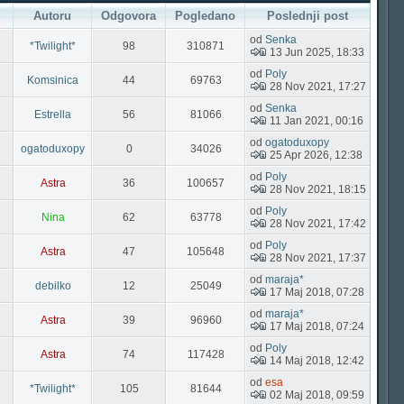
Autoru
Odgovora
Pogledano
Poslednji post
od
Senka
*Twilight*
98
310871
13 Jun 2025, 18:33
od
Poly
Komsinica
44
69763
28 Nov 2021, 17:27
od
Senka
Estrella
56
81066
11 Jan 2021, 00:16
od
ogatoduxopy
ogatoduxopy
0
34026
25 Apr 2026, 12:38
od
Poly
Astra
36
100657
28 Nov 2021, 18:15
od
Poly
Nina
62
63778
28 Nov 2021, 17:42
od
Poly
Astra
47
105648
28 Nov 2021, 17:37
od
maraja*
debilko
12
25049
17 Maj 2018, 07:28
od
maraja*
Astra
39
96960
17 Maj 2018, 07:24
od
Poly
Astra
74
117428
14 Maj 2018, 12:42
od
esa
*Twilight*
105
81644
02 Maj 2018, 09:59