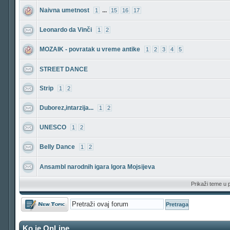
Naivna umetnost
...
1
15
16
17
Leonardo da Vinči
1
2
MOZAIK - povratak u vreme antike
1
2
3
4
5
STREET DANCE
Strip
1
2
Duborez,intarzija...
1
2
UNESCO
1
2
Belly Dance
1
2
Ansambl narodnih igara Igora Mojsijeva
Prikaži teme u 
Počni novu temu
Ko je OnLine