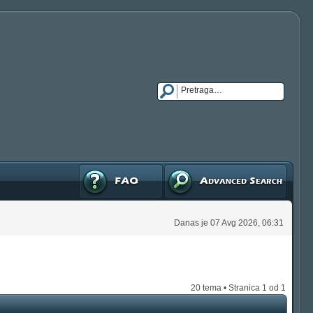
FAQ
Napredna pretraga
Danas je 07 Avg 2026, 06:31
20 tema • Stranica
1
od
1