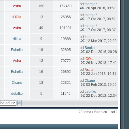
od
maraja*
Astra
160
152459
26 Apr 2018, 09:51
od
maraja*
lOOla
13
26056
17 Okt 2017, 08:51
od
maraja*
Astra
49
101991
17 Okt 2017, 08:37
od
Ines
Nikita
9
19888
12 Mar 2017, 22:30
od
Senka
Estrella
19
32895
02 Dec 2016, 20:28
od
lOOla
Astra
13
70772
26 Nov 2013, 17:41
od
Astra
Estrella
16
26892
23 Jun 2013, 19:41
od
Okano
Okano
13
22321
03 Feb 2013, 19:59
od
debilko
debilko
5
11545
22 Dec 2012, 12:34
20 tema • Stranica
1
od
1