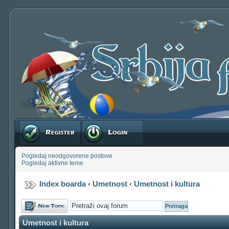
Registruj se
Prijavite se
Pogledaj neodgovorene postove
Pogledaj aktivne teme
Index boarda
‹
Umetnost
‹
Umetnost i kultura
Počni novu temu
Umetnost i kultura