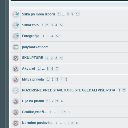
Slika po mom izboru
...
1
8
9
10
Slikarstvo
1
2
3
4
5
Fotografija
...
1
4
5
6
polymarket com
SKULPTURE
1
2
3
4
Akvarel
...
1
5
6
7
Mrtva priroda
1
2
3
4
5
POZORIŠNE PREDSTAVE KOJE STE GLEDALI VIŠE PUTA
1
2
Ulje na platnu
1
2
3
4
Grafike,crteži...
...
1
6
7
8
Narodne poslovice
...
1
9
10
11