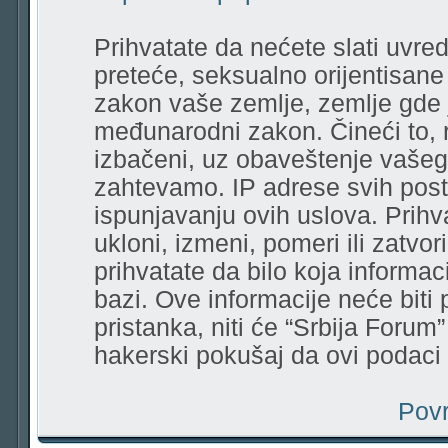
Prihvatate da nećete slati uvred
preteće, seksualno orijentisane r
zakon vaše zemlje, zemlje gde 
međunarodni zakon. Čineći to, 
izbačeni, uz obaveštenje vašeg
zahtevamo. IP adrese svih pos
ispunjavanju ovih uslova. Prihv
ukloni, izmeni, pomeri ili zatvor
prihvatate da bilo koja informa
bazi. Ove informacije neće biti
pristanka, niti će “Srbija Forum
hakerski pokušaj da ovi podac
Povr