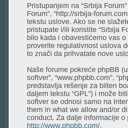
Pristupanjem na “Srbija Forum” (
Forum”, “http://srbija-forum.co
tekstu uslove. Ako se ne slaže
pristupate i/ili koristite “Srbi
bilo kada i obavestićemo vas o
proverite regulativnost uslova 
to znači da prihvatate nove usl
Naše forume pokreće phpBB (u d
softver”, “www.phpbb.com”, “ph
predstavlja rešenje za bilten bo
daljem tekstu “GPL”) i može bit
softver se odnosi samo na Intern
them in what we allow and/or di
conduct. Za dalje informacije o
http://www.phpbb.com/
.