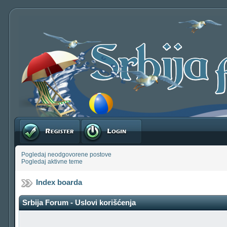
Registruj se
Prijavite se
Pogledaj neodgovorene postove
Pogledaj aktivne teme
Index boarda
Srbija Forum - Uslovi korišćenja