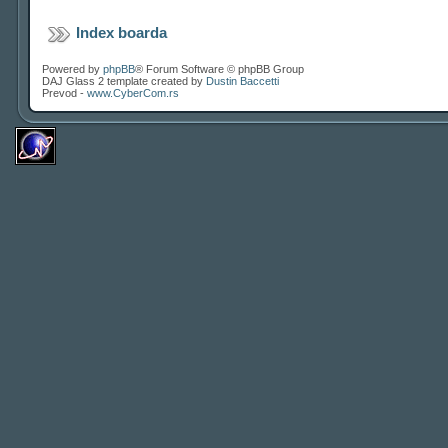
Index boarda
Powered by
phpBB
® Forum Software © phpBB Group
DAJ Glass 2 template created by
Dustin Baccetti
Prevod -
www.CyberCom.rs