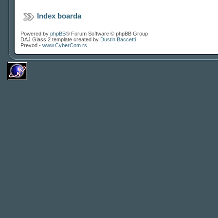
Index boarda
Powered by
phpBB
® Forum Software © phpBB Group
DAJ Glass 2 template created by
Dustin Baccetti
Prevod -
www.CyberCom.rs