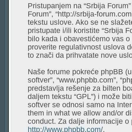
Pristupanjem na “Srbija Forum” (
Forum”, “http://srbija-forum.co
tekstu uslove. Ako se ne slaže
pristupate i/ili koristite “Srbi
bilo kada i obavestićemo vas o
proverite regulativnost uslova 
to znači da prihvatate nove usl
Naše forume pokreće phpBB (u d
softver”, “www.phpbb.com”, “ph
predstavlja rešenje za bilten bo
daljem tekstu “GPL”) i može bit
softver se odnosi samo na Intern
them in what we allow and/or di
conduct. Za dalje informacije o
http://www.phpbb.com/
.