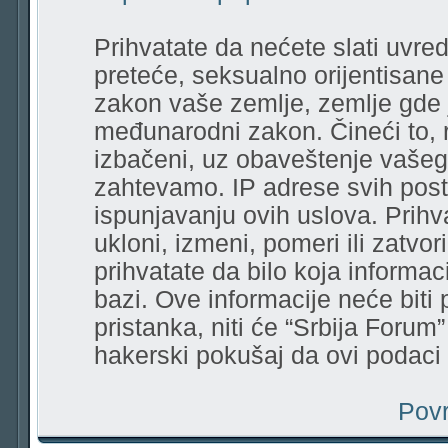
Prihvatate da nećete slati uvred
preteće, seksualno orijentisane r
zakon vaše zemlje, zemlje gde 
međunarodni zakon. Čineći to, 
izbačeni, uz obaveštenje vašeg
zahtevamo. IP adrese svih pos
ispunjavanju ovih uslova. Prihv
ukloni, izmeni, pomeri ili zatvor
prihvatate da bilo koja informa
bazi. Ove informacije neće biti
pristanka, niti će “Srbija Forum
hakerski pokušaj da ovi podac
Povr