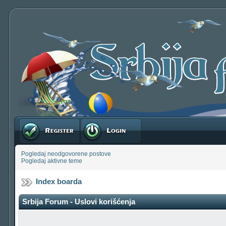
Registruj se
Prijavite se
Pogledaj neodgovorene postove
Pogledaj aktivne teme
Index boarda
Srbija Forum - Uslovi korišćenja