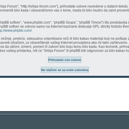
Srbija Forum”, “http://srbija-forum.com”), prihvatate uslove navedene u daljem teks
 promeniti bilo kada i obavestićemo vas o tome, mada bi bilo mudro da sami proverite
phpBB softver”, “www.phpbb.com”, “phpBB Grupa”, “phpBB Timovi”) što predstavlja r
phpBB softver se odnosi samo na Internet bazirane diskusije GPL strictly forbids th
tp://www.phpbb.com/
.
či mržnje, preteće, seksualno orijentisane reči ili bilo kakav materijal koji ne pošt
 zauvek izbačeni, uz obaveštenje vašeg Internet provajdera ako mi tako zahtevamo.
a da ukloni, izmeni, pomeri ili zatvori bilo koju temu bilo kada. Kao korisnik, prih
a bez vašeg pristanka, niti će “Srbija Forum” ili phpBB biti odgovoran za bilo kaka