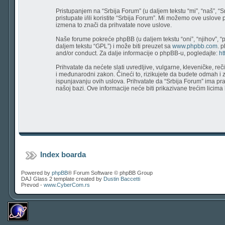
Pristupanjem na “Srbija Forum” (u daljem tekstu “mi”, “naš”, “
pristupate i/ili koristite “Srbija Forum”. Mi možemo ove uslove
izmena to znači da prihvatate nove uslove.
Naše forume pokreće phpBB (u daljem tekstu “oni”, “njihov”, “
daljem tekstu “GPL”) i može biti preuzet sa
www.phpbb.com
. 
and/or conduct. Za dalje informacije o phpBB-u, pogledajte:
ht
Prihvatate da nećete slati uvredljive, vulgarne, kleveničke, re
i međunarodni zakon. Čineći to, rizikujete da budete odmah i
ispunjavanju ovih uslova. Prihvatate da “Srbija Forum” ima prav
našoj bazi. Ove informacije neće biti prikazivane trećim licim
Index boarda
Powered by
phpBB
® Forum Software © phpBB Group
DAJ Glass 2 template created by
Dustin Baccetti
Prevod -
www.CyberCom.rs