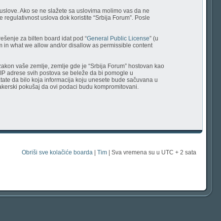
tu uslove. Ako se ne slažete sa uslovima molimo vas da ne
 regulativnost uslova dok koristite “Srbija Forum”. Posle
ešenje za bilten board idat pod “
General Public License
” (u
em in what we allow and/or disallow as permissible content
uje zakon vaše zemlje, zemlje gde je “Srbija Forum” hostovan kao
 IP adrese svih postova se beleže da bi pomogle u
vatate da bilo koja informacija koju unesete bude sačuvana u
v hakerski pokušaj da ovi podaci budu kompromitovani.
Obriši sve kolačiće boarda
|
Tim
| Sva vremena su u UTC + 2 sata