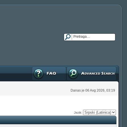
FAQ
Napredna pretraga
Danas je 06 Avg 2026, 03:19
Jezik: