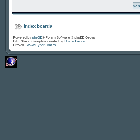
Index boarda
Powered by
phpBB
® Forum Software © phpBB Group
DAJ Glass 2 template created by
Dustin Baccetti
Prevod -
www.CyberCom.rs