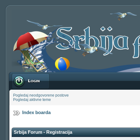
Prijavite se
Pogledaj neodgovorene postove
Pogledaj aktivne teme
Index boarda
Srbija Forum - Registracija