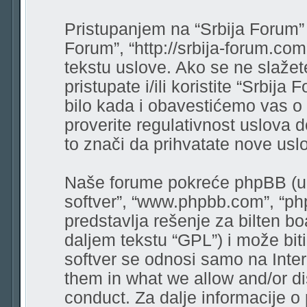
Pristupanjem na “Srbija Forum” (
Forum”, “http://srbija-forum.co
tekstu uslove. Ako se ne slaže
pristupate i/ili koristite “Srbi
bilo kada i obavestićemo vas o
proverite regulativnost uslova 
to znači da prihvatate nove usl
Naše forume pokreće phpBB (u d
softver”, “www.phpbb.com”, “ph
predstavlja rešenje za bilten bo
daljem tekstu “GPL”) i može bit
softver se odnosi samo na Intern
them in what we allow and/or di
conduct. Za dalje informacije o