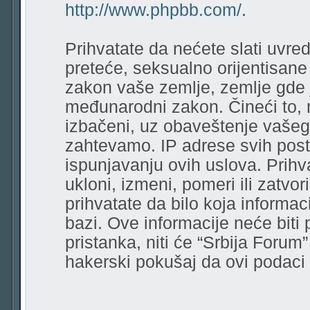
http://www.phpbb.com/
.
Prihvatate da nećete slati uvred
preteće, seksualno orijentisane r
zakon vaše zemlje, zemlje gde 
međunarodni zakon. Čineći to, 
izbačeni, uz obaveštenje vašeg
zahtevamo. IP adrese svih pos
ispunjavanju ovih uslova. Prihv
ukloni, izmeni, pomeri ili zatvor
prihvatate da bilo koja informa
bazi. Ove informacije neće biti
pristanka, niti će “Srbija Forum
hakerski pokušaj da ovi podac