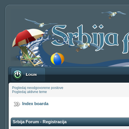
Prijavite se
Pogledaj neodgovorene postove
Pogledaj aktivne teme
Index boarda
Srbija Forum - Registracija