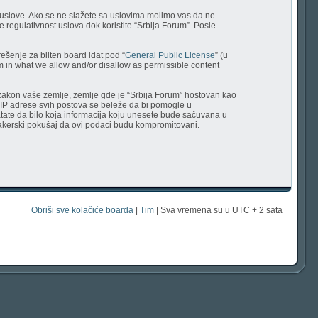
tu uslove. Ako se ne slažete sa uslovima molimo vas da ne
 regulativnost uslova dok koristite “Srbija Forum”. Posle
ešenje za bilten board idat pod “
General Public License
” (u
em in what we allow and/or disallow as permissible content
uje zakon vaše zemlje, zemlje gde je “Srbija Forum” hostovan kao
 IP adrese svih postova se beleže da bi pomogle u
vatate da bilo koja informacija koju unesete bude sačuvana u
v hakerski pokušaj da ovi podaci budu kompromitovani.
Obriši sve kolačiće boarda
|
Tim
| Sva vremena su u UTC + 2 sata