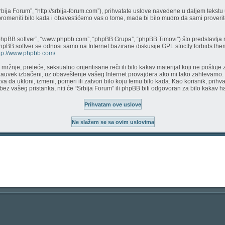
Srbija Forum”, “http://srbija-forum.com”), prihvatate uslove navedene u daljem teks
 promeniti bilo kada i obavestićemo vas o tome, mada bi bilo mudro da sami proverite
phpBB softver”, “www.phpbb.com”, “phpBB Grupa”, “phpBB Timovi”) što predstavlja r
phpBB softver se odnosi samo na Internet bazirane diskusije GPL strictly forbids th
tp://www.phpbb.com/
.
či mržnje, preteće, seksualno orijentisane reči ili bilo kakav materijal koji ne pošt
 zauvek izbačeni, uz obaveštenje vašeg Internet provajdera ako mi tako zahtevamo.
a da ukloni, izmeni, pomeri ili zatvori bilo koju temu bilo kada. Kao korisnik, prih
a bez vašeg pristanka, niti će “Srbija Forum” ili phpBB biti odgovoran za bilo kaka