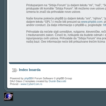
Pristupanjem na “Srbija Forum” (u daljem tekstu “mi”, “naš”, “
pristupate i/ili koristite “Srbija Forum”. Mi možemo ove uslove
izmena to znači da prihvatate nove uslove.
Naše forume pokreće phpBB (u daljem tekstu “oni”, “njihov”, “
daljem tekstu “GPL”) i može biti preuzet sa
www.phpbb.com
. 
and/or conduct. Za dalje informacije o phpBB-u, pogledajte:
ht
Prihvatate da nećete slati uvredljive, vulgarne, kleveničke, re
i međunarodni zakon. Čineći to, rizikujete da budete odmah i
ispunjavanju ovih uslova. Prihvatate da “Srbija Forum” ima prav
našoj bazi. Ove informacije neće biti prikazivane trećim licim
Index boarda
Powered by
phpBB
® Forum Software © phpBB Group
DAJ Glass 2 template created by
Dustin Baccetti
Prevod -
www.CyberCom.rs