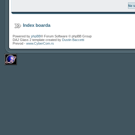
Index boarda
Powered by
phpBB
® Forum Software © phpBB Group
DAJ Glass 2 template created by
Dustin Baccetti
Prevod -
www.CyberCom.rs