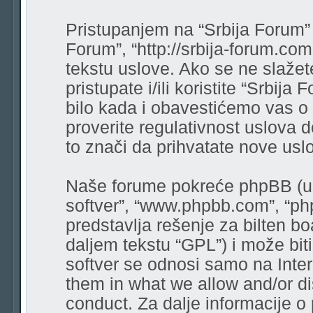
Pristupanjem na “Srbija Forum” (
Forum”, “http://srbija-forum.co
tekstu uslove. Ako se ne slaže
pristupate i/ili koristite “Srbi
bilo kada i obavestićemo vas o
proverite regulativnost uslova 
to znači da prihvatate nove usl
Naše forume pokreće phpBB (u d
softver”, “www.phpbb.com”, “ph
predstavlja rešenje za bilten bo
daljem tekstu “GPL”) i može bit
softver se odnosi samo na Intern
them in what we allow and/or di
conduct. Za dalje informacije o