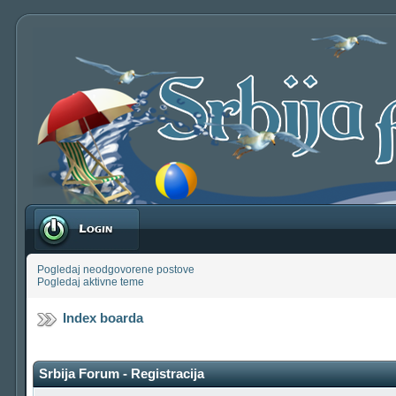
Prijavite se
Pogledaj neodgovorene postove
Pogledaj aktivne teme
Index boarda
Srbija Forum - Registracija