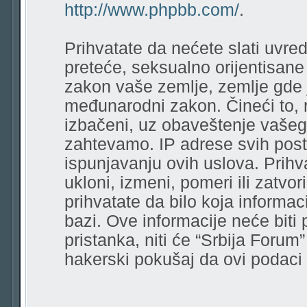
http://www.phpbb.com/
.
Prihvatate da nećete slati uvred
preteće, seksualno orijentisane r
zakon vaše zemlje, zemlje gde 
međunarodni zakon. Čineći to, 
izbačeni, uz obaveštenje vašeg
zahtevamo. IP adrese svih pos
ispunjavanju ovih uslova. Prihv
ukloni, izmeni, pomeri ili zatvor
prihvatate da bilo koja informa
bazi. Ove informacije neće biti
pristanka, niti će “Srbija Forum
hakerski pokušaj da ovi podac