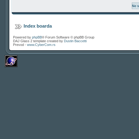
Index boarda
Powered by
phpBB
® Forum Software © phpBB Group
DAJ Glass 2 template created by
Dustin Baccetti
Prevod -
www.CyberCom.rs