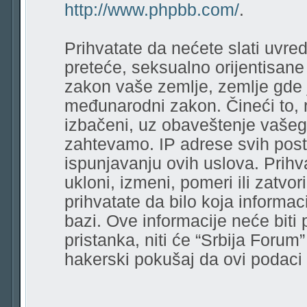
http://www.phpbb.com/
.
Prihvatate da nećete slati uvred
preteće, seksualno orijentisane r
zakon vaše zemlje, zemlje gde 
međunarodni zakon. Čineći to, 
izbačeni, uz obaveštenje vašeg
zahtevamo. IP adrese svih pos
ispunjavanju ovih uslova. Prihv
ukloni, izmeni, pomeri ili zatvor
prihvatate da bilo koja informa
bazi. Ove informacije neće biti
pristanka, niti će “Srbija Forum
hakerski pokušaj da ovi podac