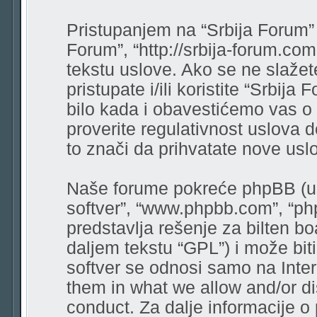
Pristupanjem na “Srbija Forum” (
Forum”, “http://srbija-forum.co
tekstu uslove. Ako se ne slaže
pristupate i/ili koristite “Srbi
bilo kada i obavestićemo vas o
proverite regulativnost uslova 
to znači da prihvatate nove usl
Naše forume pokreće phpBB (u d
softver”, “www.phpbb.com”, “ph
predstavlja rešenje za bilten bo
daljem tekstu “GPL”) i može bit
softver se odnosi samo na Intern
them in what we allow and/or di
conduct. Za dalje informacije o