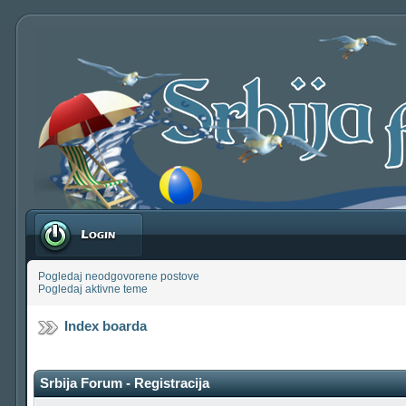
Prijavite se
Pogledaj neodgovorene postove
Pogledaj aktivne teme
Index boarda
Srbija Forum - Registracija