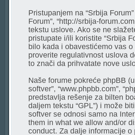
Pristupanjem na “Srbija Forum” (
Forum”, “http://srbija-forum.co
tekstu uslove. Ako se ne slaže
pristupate i/ili koristite “Srbi
bilo kada i obavestićemo vas o
proverite regulativnost uslova 
to znači da prihvatate nove usl
Naše forume pokreće phpBB (u d
softver”, “www.phpbb.com”, “ph
predstavlja rešenje za bilten bo
daljem tekstu “GPL”) i može bit
softver se odnosi samo na Intern
them in what we allow and/or di
conduct. Za dalje informacije o