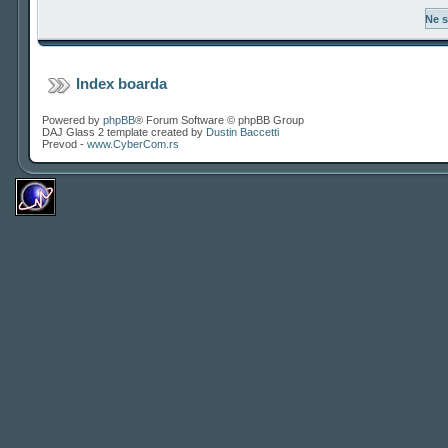
Index boarda
Powered by
phpBB
® Forum Software © phpBB Group
DAJ Glass 2 template created by
Dustin Baccetti
Prevod -
www.CyberCom.rs