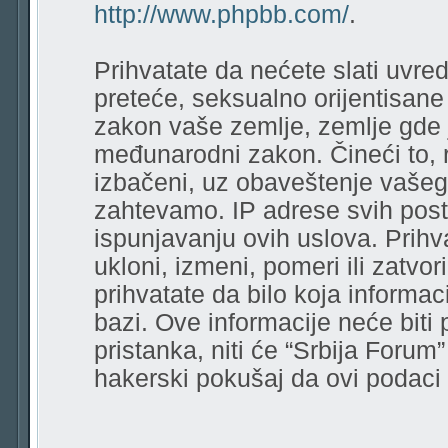
http://www.phpbb.com/
.
Prihvatate da nećete slati uvred
preteće, seksualno orijentisane r
zakon vaše zemlje, zemlje gde 
međunarodni zakon. Čineći to, 
izbačeni, uz obaveštenje vašeg
zahtevamo. IP adrese svih pos
ispunjavanju ovih uslova. Prihv
ukloni, izmeni, pomeri ili zatvor
prihvatate da bilo koja informa
bazi. Ove informacije neće biti
pristanka, niti će “Srbija Forum
hakerski pokušaj da ovi podac