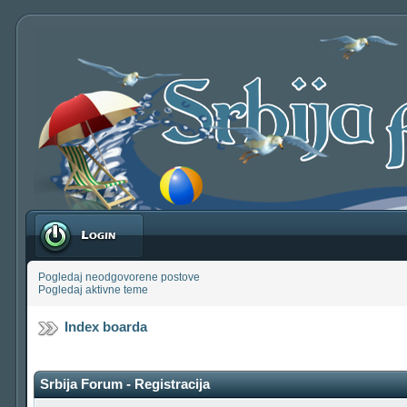
Prijavite se
Pogledaj neodgovorene postove
Pogledaj aktivne teme
Index boarda
Srbija Forum - Registracija