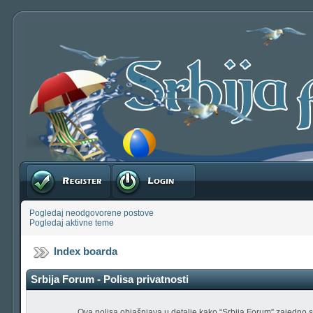
Registruj se
Prijavite se
Pogledaj neodgovorene postove
Pogledaj aktivne teme
Index boarda
Srbija Forum - Polisa privatnosti
Ova polisa objašnjava u detalje kako “Srbija Forum” zajedno sa