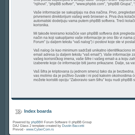
“njihovi”, “phpBB softver”, “www.phpbb.com”, “phpBB Grupa”, “ph
Vaše informacije se sakupljaju na dva načina. Prvo, pregledanj
privremeni direktorijum vašeg web browser-a. Prva dva kolačića s
automatski dodeljuju vama putem phpBB softvera. Treći kolačić 
korisnika.
Mi takođe kreiramo kolačiće van phpBB softvera dok pregledat
način na koji sakupljamo vaše informacije je ono što vi nama p
Forum” (u daljem tekstu “vaš nalog”) i postovi koje ste vi poslali
Vaš nalog će kao minimum sadržati unikatno identifikaciono ime (
email adresa (u daljem tekstu “vaš email”). Vaše informacije za
vašeg korisničkog imena, vaše šifre i vašeg email-a a koju za
izaberete koje će informacije biti javno prikazane. Dalje, sa
Vaš šifra je kriptovana (u jednom smeru) tako da je bezbedna. M
vas molimo da je požlivo čuvate i ni pod kakvim okolnostima će 
možete koristiti opciju “Zaboravio sam šifru” koju nudi phpBB s
Index boarda
Powered by
phpBB
® Forum Software © phpBB Group
DAJ Glass 2 template created by
Dustin Baccetti
Prevod -
www.CyberCom.rs