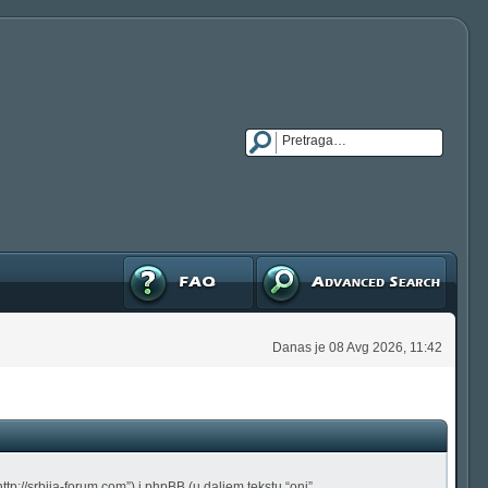
FAQ
Napredna pretraga
Danas je 08 Avg 2026, 11:42
p://srbija-forum.com”) i phpBB (u daljem tekstu “oni”,