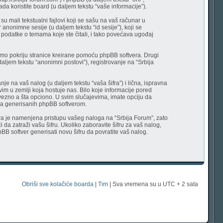
da koristite board (u daljem tekstu “vaše informacije”).
u mali tekstualni fajlovi koji se sašu na vaš računar u
 anonimne sesije (u daljem tekstu “id sesije”), koji se
 podatke o temama koje ste čitali, i tako povećava ugođaj
mo pokriju stranice kreirane pomoću phpBB softvera. Drugi
aljem tekstu “anonimni postovi”), registrovanje na “Srbija
nje na vaš nalog (u daljem tekstu “vaša šifra”) i lična, ispravna
vim u zemlji koja hostuje nas. Bilo koje informacije pored
vezno a šta opciono. U svim slučajevima, imate opciju da
ova generisanih phpBB softverom.
šifra je namenjena pristupu vašeg naloga na “Srbija Forum”, zato
 da zatraži vašu šifru. Ukoliko zaboravite šifru za vaš nalog,
pBB softver generisati novu šifru da povratite vaš nalog.
Obriši sve kolačiće boarda
|
Tim
| Sva vremena su u UTC + 2 sata