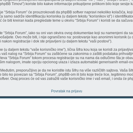
pBB Timovi”) koriste bilo kakve informacije prikupljene prilikom bilo koje sesije ka
e “Srbija Forum” će prouzrokovati da phpBB softver napravi nekoliko kolačića, koji s
amo sadrže identifikaciju korisnika (u daljem tekstu “korisnikov id”) i identifikator
će biti kreiran kada pregledate teme u okviru “Srbija Forum” i koristi se da sačuva
e “Srbija Forum”, iako su oni van okvira ovog dokumentae koji su namenjeni da sa
ošaljete. Ovo može biti, i nije ograničeno na: postovanje kao anonimni korisnik (u d
 nakon registracije i dok ste prijavljeni (u daljem tekstu “vaši postovi”).
u daljem tekstu “vaše korisničko ime”), lična šifra kou koja se koristi za prijavljiva
 vaš nalog na “Srbija Forum” su zaštićene sa zakonima o zaštiti podataka prihvatlji
hteva “Srbija Forum” tokom procesa registracije su na nama da odlučimo šta je oba
 vašim nalogom, imate opciju opcionog ulaza i izlaza automatski generisanih email-
eđutim, preporučljivo je da ne koristite istu šifru na više različitih sajtova. Vaša 
bilo ko povezan sa “Srbija Forum”, phpBB-om ili bilo koje treće lice, legitimno moći
oftver. Ovaj proces će od vas zatražiti vaše korisničko ime i vaš email, i onda će ph
Povratak na prijavu