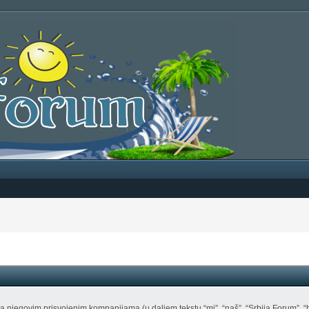
 njegovim prisvojenim kompanijama (u daljem tekstu “mi”, “naš”, “Srbija Forum”, “htt