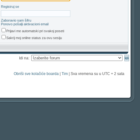
Registruj se
Zaboravio sam šifru
Ponovo pošalji aktivacioni email
Prijavi me automatski pri svakoj poseti
Sakrij moj online status za ovu sesiju
Idi na:
Obriši sve kolačiće boarda
|
Tim
| Sva vremena su u UTC + 2 sata