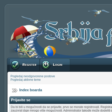
Registruj se
Prijavite se
Pogledaj neodgovorene postove
Pogledaj aktivne teme
Index boarda
Prijavite se
Da bi bili u mogućnosti da se prijavite, prvo se morate registrovati. Regist
zauzvrat daje mnogo više mogućnosti. Administrator takođe može dodeliti 