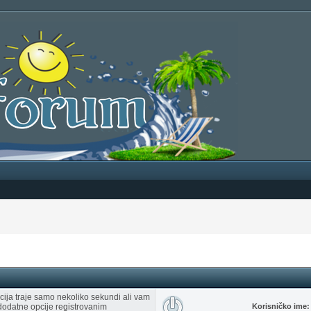
racija traje samo nekoliko sekundi ali vam
dodatne opcije registrovanim
Korisničko ime: