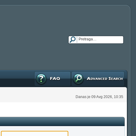
FAQ
Napredna pretraga
Danas je 09 Avg 2026, 10:35