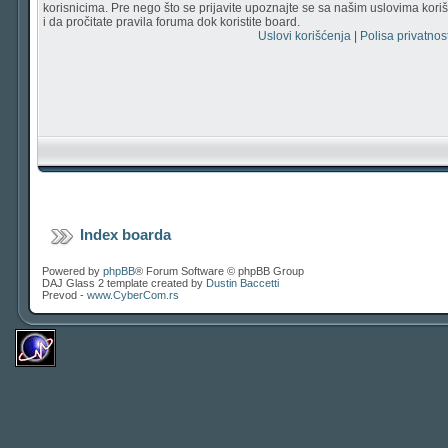
korisnicima. Pre nego što se prijavite upoznajte se sa našim uslovima korišć
i da pročitate pravila foruma dok koristite board.
Uslovi korišćenja
|
Polisa privatnost
Index boarda
Powered by
phpBB
® Forum Software © phpBB Group
DAJ Glass 2 template created by
Dustin Baccetti
Prevod -
www.CyberCom.rs