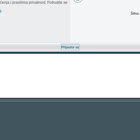
enja i pravilima privatnost. Potrudite se
i
Šifra: