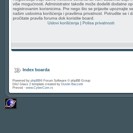
više mogućnosti. Administrator takođe može dodeliti dodatne op
registrovanim korisnicima. Pre nego što se prijavite upoznajte s
našim uslovima korišćenja i pravilima privatnost. Potrudite se i d
pročitate pravila foruma dok koristite board.
Uslovi korišćenja
|
Polisa privatnosti
Index boarda
Powered by
phpBB
® Forum Software © phpBB Group
DAJ Glass 2 template created by
Dustin Baccetti
Prevod -
www.CyberCom.rs