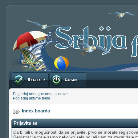
Registruj se
Prijavite se
Pogledaj neodgovorene postove
Pogledaj aktivne teme
Index boarda
Prijavite se
Da bi bili u mogućnosti da se prijavite, prvo se morate registrovat
Registracija traje samo nekoliko sekundi ali vam zauzvrat daje