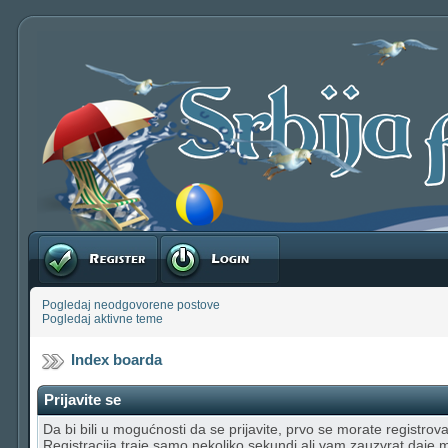
Registruj se
Prijavite se
Pogledaj neodgovorene postove
Pogledaj aktivne teme
Index boarda
Prijavite se
Da bi bili u mogućnosti da se prijavite, prvo se morate registrovat
Registracija traje samo nekoliko sekundi ali vam zauzvrat daje