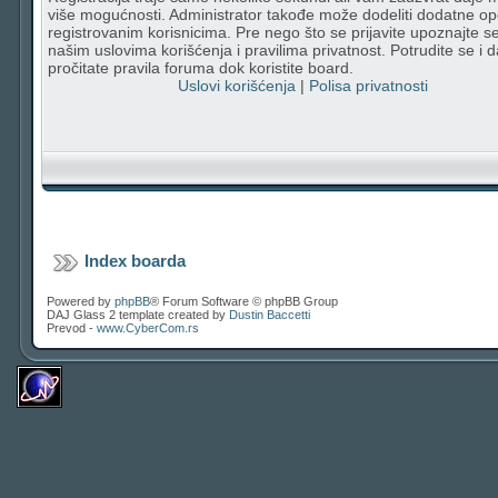
više mogućnosti. Administrator takođe može dodeliti dodatne op
registrovanim korisnicima. Pre nego što se prijavite upoznajte s
našim uslovima korišćenja i pravilima privatnost. Potrudite se i d
pročitate pravila foruma dok koristite board.
Uslovi korišćenja
|
Polisa privatnosti
Index boarda
Powered by
phpBB
® Forum Software © phpBB Group
DAJ Glass 2 template created by
Dustin Baccetti
Prevod -
www.CyberCom.rs