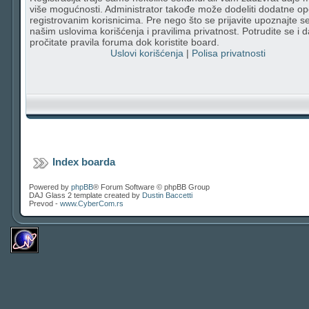
više mogućnosti. Administrator takođe može dodeliti dodatne op
registrovanim korisnicima. Pre nego što se prijavite upoznajte s
našim uslovima korišćenja i pravilima privatnost. Potrudite se i d
pročitate pravila foruma dok koristite board.
Uslovi korišćenja
|
Polisa privatnosti
Index boarda
Powered by
phpBB
® Forum Software © phpBB Group
DAJ Glass 2 template created by
Dustin Baccetti
Prevod -
www.CyberCom.rs