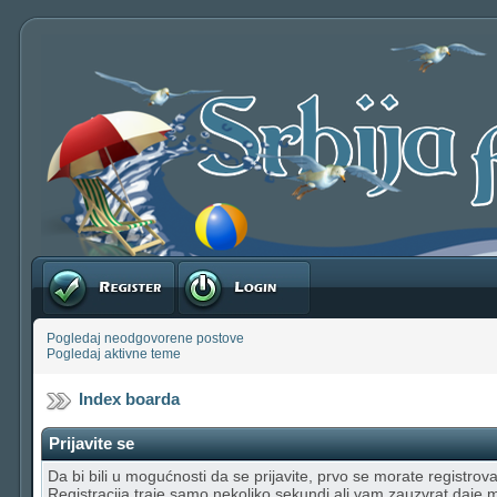
Registruj se
Prijavite se
Pogledaj neodgovorene postove
Pogledaj aktivne teme
Index boarda
Prijavite se
Da bi bili u mogućnosti da se prijavite, prvo se morate registrovat
Registracija traje samo nekoliko sekundi ali vam zauzvrat daje