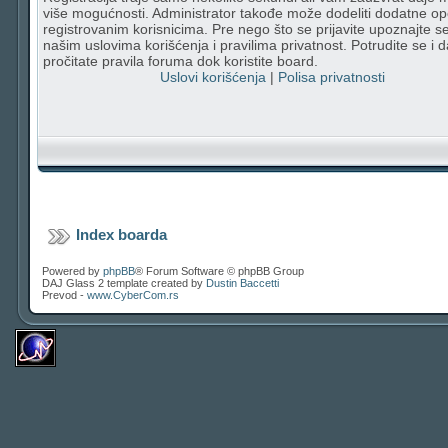
više mogućnosti. Administrator takođe može dodeliti dodatne op
registrovanim korisnicima. Pre nego što se prijavite upoznajte s
našim uslovima korišćenja i pravilima privatnost. Potrudite se i d
pročitate pravila foruma dok koristite board.
Uslovi korišćenja
|
Polisa privatnosti
Index boarda
Powered by
phpBB
® Forum Software © phpBB Group
DAJ Glass 2 template created by
Dustin Baccetti
Prevod -
www.CyberCom.rs