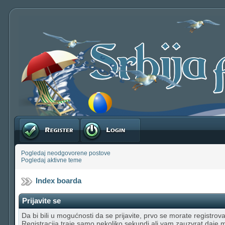
Registruj se
Prijavite se
Pogledaj neodgovorene postove
Pogledaj aktivne teme
Index boarda
Prijavite se
Da bi bili u mogućnosti da se prijavite, prvo se morate registrovat
Registracija traje samo nekoliko sekundi ali vam zauzvrat daje