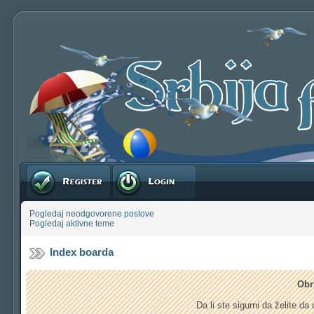
Registruj se
Prijavite se
Pogledaj neodgovorene postove
Pogledaj aktivne teme
Index boarda
Obr
Da li ste sigurni da želite d