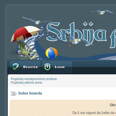
Registruj se
Prijavite se
Pogledaj neodgovorene postove
Pogledaj aktivne teme
Index boarda
Obr
Da li ste sigurni da želite d