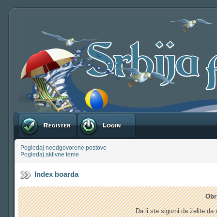
Registruj se
Prijavite se
Pogledaj neodgovorene postove
Pogledaj aktivne teme
Index boarda
Obr
Da li ste sigurni da želite d