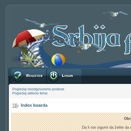
Registruj se
Prijavite se
Pogledaj neodgovorene postove
Pogledaj aktivne teme
Index boarda
Obr
Da li ste sigurni da želite d