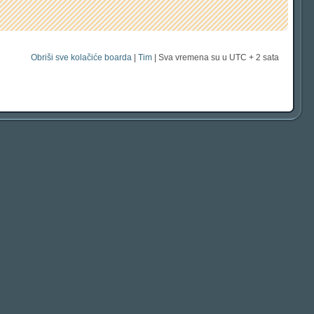
Obriši sve kolačiće boarda
|
Tim
| Sva vremena su u UTC + 2 sata