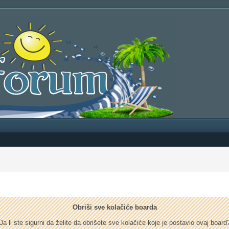
Obriši sve kolačiće boarda
Da li ste sigurni da želite da obrišete sve kolačiće koje je postavio ovaj board