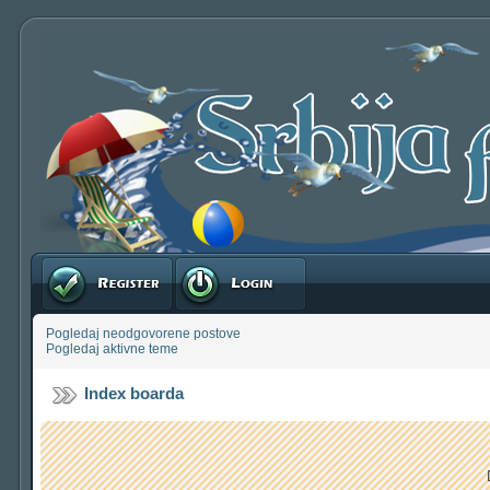
Registruj se
Prijavite se
Pogledaj neodgovorene postove
Pogledaj aktivne teme
Index boarda