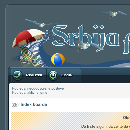
Registruj se
Prijavite se
Pogledaj neodgovorene postove
Pogledaj aktivne teme
Index boarda
Obr
Da li ste sigurni da želite d