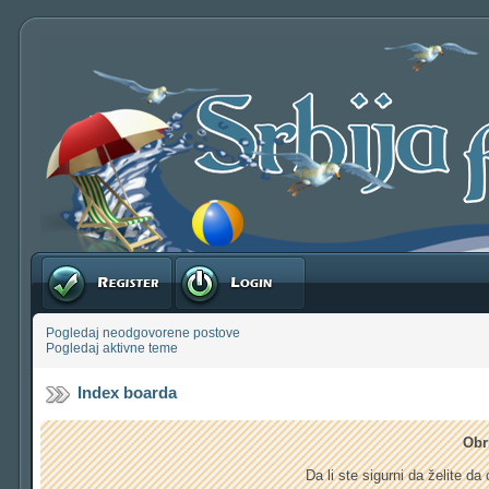
Registruj se
Prijavite se
Pogledaj neodgovorene postove
Pogledaj aktivne teme
Index boarda
Obr
Da li ste sigurni da želite d