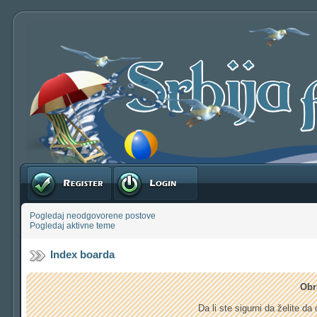
Registruj se
Prijavite se
Pogledaj neodgovorene postove
Pogledaj aktivne teme
Index boarda
Obr
Da li ste sigurni da želite d