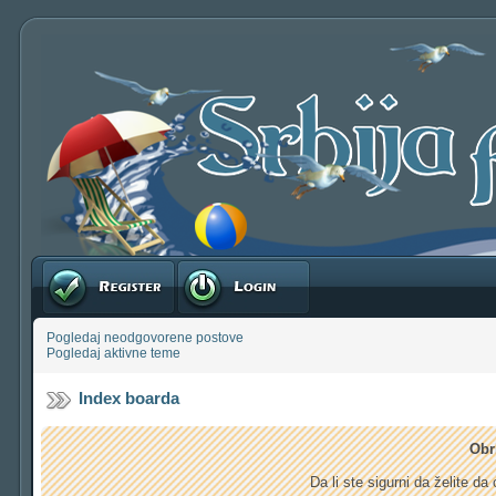
Registruj se
Prijavite se
Pogledaj neodgovorene postove
Pogledaj aktivne teme
Index boarda
Obr
Da li ste sigurni da želite d