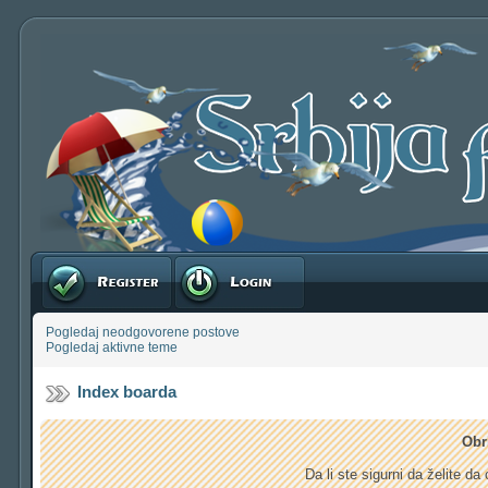
Registruj se
Prijavite se
Pogledaj neodgovorene postove
Pogledaj aktivne teme
Index boarda
Obr
Da li ste sigurni da želite d