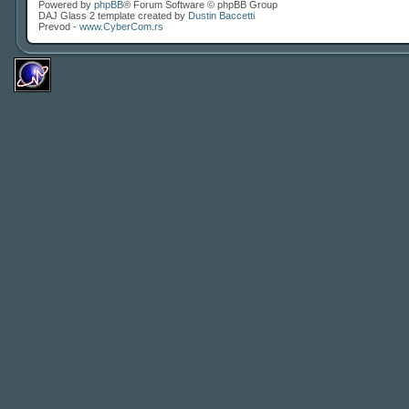
Powered by
phpBB
® Forum Software © phpBB Group
DAJ Glass 2 template created by
Dustin Baccetti
Prevod -
www.CyberCom.rs