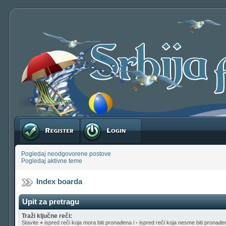
Registruj se
Prijavite se
Pogledaj neodgovorene postove
Pogledaj aktivne teme
Index boarda
Upit za pretragu
Traži ključne reči:
Stavite
+
ispred reči koja mora biti pronađena i
-
ispred reči koja nesme biti pronađen