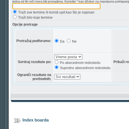
jedna od tih reči mora biti pronađena. Koristite * kao džoker za nepotpuna poklapanj
Traži sve termine ili koristi upit kao što je napisan
Traži bilo koje termine
Opcije pretrage
Pretražuj podforume:
Da
Ne
Sortiraj rezultate po:
Prikaži r
Po abecednom redosledu
Suprotno abecednom redosledu
Ograniči rezultate na
prethodnih:
Index boarda