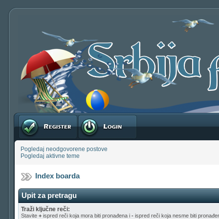
Registruj se
Prijavite se
Pogledaj neodgovorene postove
Pogledaj aktivne teme
Index boarda
Upit za pretragu
Traži ključne reči:
Stavite
+
ispred reči koja mora biti pronađena i
-
ispred reči koja nesme biti pronađen