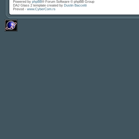
Powered by
phpBB
® Forum Software © phpBB Group
DAJ Glass 2 template created by
Dustin Baccetti
Prevod -
www.CyberCom.rs