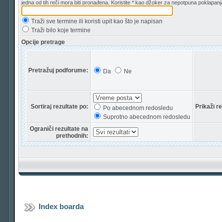
jedna od tih reči mora biti pronađena. Koristite * kao džoker za nepotpuna poklapanj
Traži sve termine ili koristi upit kao što je napisan
Traži bilo koje termine
Opcije pretrage
Pretražuj podforume:
Da
Ne
Sortiraj rezultate po:
Prikaži r
Po abecednom redosledu
Suprotno abecednom redosledu
Ograniči rezultate na
prethodnih:
Index boarda