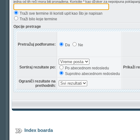
jedna od tih reči mora biti pronađena. Koristite * kao džoker za nepotpuna poklapanj
Traži sve termine ili koristi upit kao što je napisan
Traži bilo koje termine
Opcije pretrage
Pretražuj podforume:
Da
Ne
Sortiraj rezultate po:
Prikaži r
Po abecednom redosledu
Suprotno abecednom redosledu
Ograniči rezultate na
prethodnih:
Index boarda