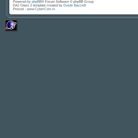
Powered by
phpBB
® Forum Software © phpBB Group
DAJ Glass 2 template created by
Dustin Baccetti
Prevod -
www.CyberCom.rs