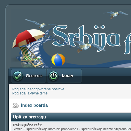
Registruj se
Prijavite se
Pogledaj neodgovorene postove
Pogledaj aktivne teme
Index boarda
Upit za pretragu
Traži ključne reči:
Stavite
+
ispred reči koja mora biti pronađena i
-
ispred reči koja nesme biti pronađen